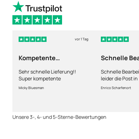
vor 1 Tag
Kompetente
Schnelle Be
Abhandlung
nur leider d
Sehr schnelle Lieferung!!
Schnelle Bearbe
Super kompetente
leider die Post i
Abhandlung!
kriegt es nicht h
Micky Bluesman
Enrico Scharfenort
Medikament schne
so fern das Pake
deutschen Boden 
schon das es no
Unsere 3-, 4- und 5-Sterne-Bewertungen
dauert obwohl ih
arbeitet aber mi
richtig fix.