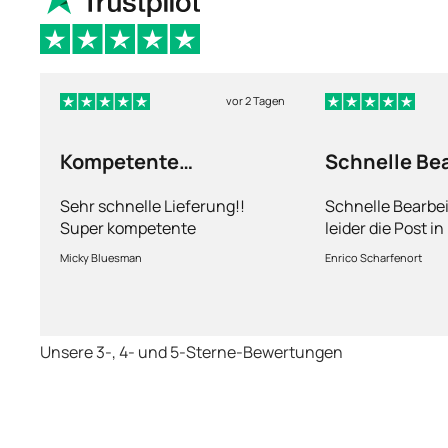
vor 2 Tagen
Kompetente
Schnelle Be
Abhandlung
nur leider d
Sehr schnelle Lieferung!!
Schnelle Bearbe
Super kompetente
leider die Post i
Abhandlung!
kriegt es nicht h
Micky Bluesman
Enrico Scharfenort
Medikament schne
so fern das Pake
deutschen Boden 
schon das es no
Unsere 3-, 4- und 5-Sterne-Bewertungen
dauert obwohl ih
arbeitet aber mi
richtig fix.