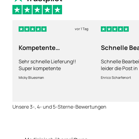
vor 1 Tag
Kompetente
Schnelle Be
Abhandlung
nur leider d
Sehr schnelle Lieferung!!
Schnelle Bearbe
Super kompetente
leider die Post i
Abhandlung!
kriegt es nicht h
Micky Bluesman
Enrico Scharfenort
Medikament schne
so fern das Pake
deutschen Boden 
schon das es no
Unsere 3-, 4- und 5-Sterne-Bewertungen
dauert obwohl ih
arbeitet aber mi
richtig fix.