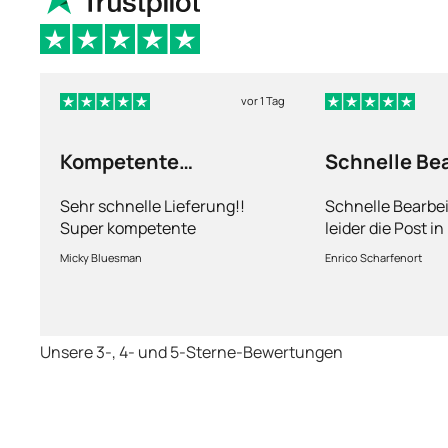
vor 1 Tag
Kompetente
Schnelle Be
Abhandlung
nur leider d
Sehr schnelle Lieferung!!
Schnelle Bearbe
Super kompetente
leider die Post i
Abhandlung!
kriegt es nicht h
Micky Bluesman
Enrico Scharfenort
Medikament schne
so fern das Pake
deutschen Boden 
schon das es no
Unsere 3-, 4- und 5-Sterne-Bewertungen
dauert obwohl ih
arbeitet aber mi
richtig fix.