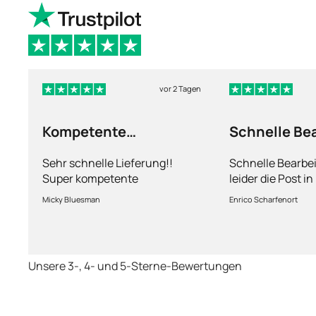
vor 2 Tagen
Kompetente
Schnelle Be
Abhandlung
nur leider d
Sehr schnelle Lieferung!!
Schnelle Bearbe
Super kompetente
leider die Post i
Abhandlung!
kriegt es nicht h
Micky Bluesman
Enrico Scharfenort
Medikament schne
so fern das Pake
deutschen Boden 
schon das es no
Unsere 3-, 4- und 5-Sterne-Bewertungen
dauert obwohl ih
arbeitet aber mi
richtig fix.