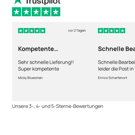
vor 2 Tagen
Kompetente
Schnelle Be
Abhandlung
nur leider d
Sehr schnelle Lieferung!!
Schnelle Bearbe
Super kompetente
leider die Post i
Abhandlung!
kriegt es nicht h
Micky Bluesman
Enrico Scharfenort
Medikament schne
so fern das Pake
deutschen Boden 
schon das es no
Unsere 3-, 4- und 5-Sterne-Bewertungen
dauert obwohl ih
arbeitet aber mi
richtig fix.