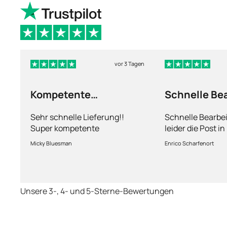
vor 3 Tagen
Kompetente
Schnelle Be
Abhandlung
nur leider d
Sehr schnelle Lieferung!!
Schnelle Bearbe
Super kompetente
leider die Post i
Abhandlung!
kriegt es nicht h
Micky Bluesman
Enrico Scharfenort
Medikament schne
so fern das Pake
deutschen Boden 
schon das es no
Unsere 3-, 4- und 5-Sterne-Bewertungen
dauert obwohl ih
arbeitet aber mi
richtig fix.