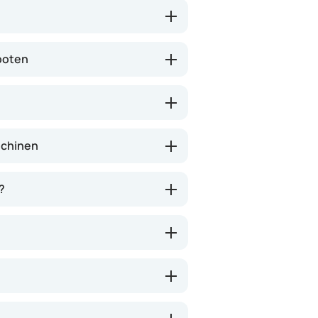
boten
schinen
?