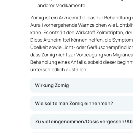
anderer Medikamente.
Zomig ist ein Arzneimittel, das zur Behandlung
Aura (vorhergehende Warnzeichen wie Lichtblit
kann. Es enthält den Wirkstoff Zolmitriptan, der
Diese Arzneimittel können helfen, die Sympto
Übelkeit sowie Licht- oder Geräuschempfindlichk
dass Zomig nicht zur Vorbeugung von Migränean
Behandlung eines Anfalls, sobald dieser beginnt
unterschiedlich ausfallen.
Wirkung Zomig
Zomig wirkt, indem es die Blutgefäße im Geh
Wie sollte man Zomig einnehmen?
dazu beiträgt, die Ursache des Migräneanfa
die Symptome der Migräne, wie starke Kopfsc
Zu viel eingenommen/Dosis vergessen/Ab
werden. Das Arzneimittel kann innerhalb ei
wirken beginnen und verschafft vielen Anw