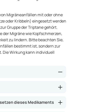
 von Migräneanfällen mit oder ohne
ze oder Kribbeln) eingesetzt werden
 zur Gruppe der Triptane gehört.
me der Migräne wie Kopfschmerzen,
eit zu lindern. Bitte beachten Sie,
fällen bestimmt ist, sondern zur
. Die Wirkung kann individuell
irn verengt, was möglicherweise
lls zu bekämpfen. Dadurch können
hmerzen und Übelkeit, gelindert
setzen dieses Medikaments
ner Stunde nach der Einnahme zu
enderinnen und Anwendern