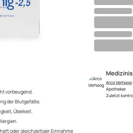
Medizinis
Arco Verhoog
Apotheker
cht vorbeugend.
Zuletzt kontro
ng der Blutgefäße.
keit, Übelkeit.
lergien.
aft oder gleichzeitiger Einnahme