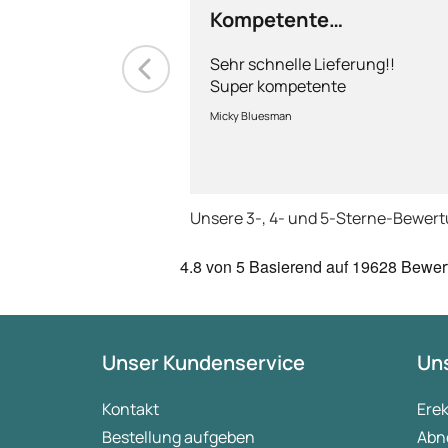
Kompetente
Abhandlung
Sehr schnelle Lieferung!!
Super kompetente
Abhandlung!
Micky Bluesman
Unsere 3-, 4- und 5-Sterne-Bewer
4.8
von 5
Basierend auf
19628 Bewer
Unser Kundenservice
Uns
Kontakt
Ere
Bestellung aufgeben
Abn