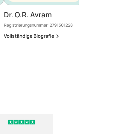
Dr. O.R. Avram
Dr. E. Maescu
Registrierungsnummer:
2791501228
Registrierungsnummer:
8
Vollständige Biografie
Vollständige Biografi
vor 1 Tag