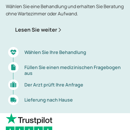
Gegenstände übertragen. Madenwürmer sind
Wählen Sie eine Behandlung und erhalten Sie Beratung
insbesondere bei Kindern hartnäckig, da eine
ohne Wartezimmer oder Aufwand.
erneute Ansteckung häufig vorkommt.
Lesen Sie weiter
Infektionen mit Bandwürmern, Spulwürmern und
Peitschenwürmern treten in Europa aufgrund
hoher Hygienestandards und
Wählen Sie Ihre Behandlung
Lebensmittelsicherheit kaum auf. In warmen,
tropischen Ländern ist das Infektionsrisiko jedoch
Füllen Sie einen medizinischen Fragebogen
deutlich erhöht. Diese Wurminfektionen
aus
verursachen meist nur geringe Beschwerden und
werden häufig erst bemerkt, wenn Eier oder
Der Arzt prüft Ihre Anfrage
Würmer im Stuhl sichtbar sind.
Lieferung nach Hause