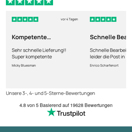
vor 4 Tagen
Kompetente
Schnelle Bear
Abhandlung
nur leider die…
Sehr schnelle Lieferung!!
Schnelle Bearbeitu
Super kompetente
leider die Post in 
Abhandlung!
kriegt es nicht hin 
Micky Bluesman
Enrico Scharfenort
Medikament schnell
so fern das Paket a
deutschen Boden is
schon das es noch 
Unsere 3-, 4- und 5-Sterne-Bewertungen
dauert obwohl ihr s
arbeitet aber mit U
4.8
von 5
Basierend auf
19628 Bewertungen
richtig fix.