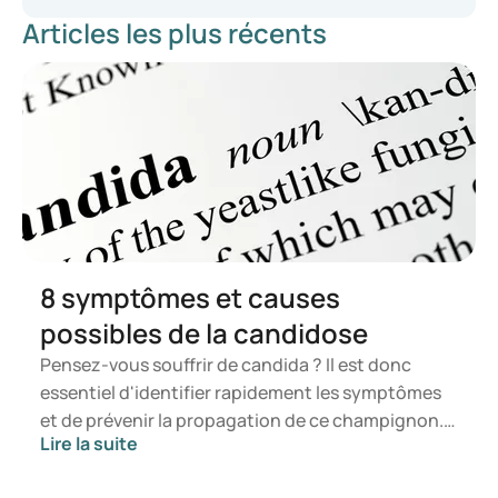
Articles les plus récents
https://www.verywellhealth.com/supplements-for-energy-
8742118
https://www.benu.nl/gezondheid/weerstand-en-
vitaminen/vitamine-d-tekort
https://www.apotheek.nl/klachten-
ziektes/moeheid#welke-medicijnen-worden-gebruikt-bij-
moeheid
https://www.healthline.com/health/balanced-diet
https://www.healthline.com/health/fatigue
https://www.health.harvard.edu/healthbeat/fight-fatigue-
with-fluids
8 symptômes et causes
https://my.clevelandclinic.org/health/symptoms/21206-
possibles de la candidose
fatigue
https://pubmed.ncbi.nlm.nih.gov/17148748/
Pensez-vous souffrir de candida ? Il est donc
essentiel d'identifier rapidement les symptômes
et de prévenir la propagation de ce champignon.
Lire la suite
Dans cet article, vous apprendrez ce qu'est le
candida, quels symptômes peuvent survenir et