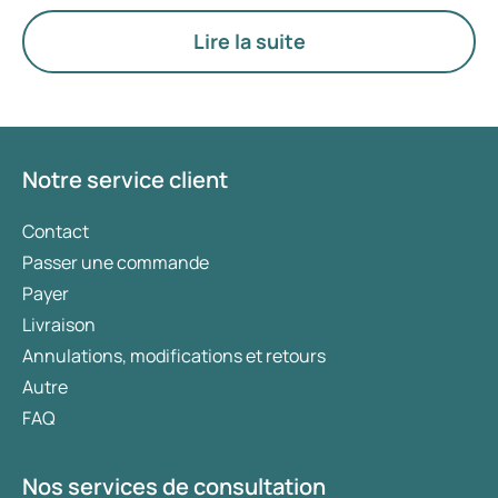
à la gestion du poids, des médicaments tels que
Mounjaro et Wegovy sont généralement
Lire la suite
privilégiés. Le choix du traitement le plus adapté
est déterminé par un médecin en fonction de
votre état de santé, de votre indice de masse
corporelle (IMC) et de votre historique
d’utilisation de médicaments.
Notre service client
Contact
Passer une commande
Payer
Livraison
Annulations, modifications et retours
Autre
FAQ
Nos services de consultation