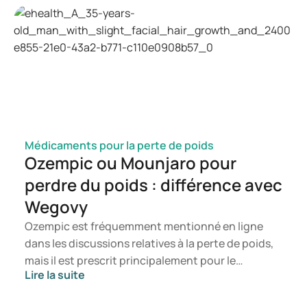
comment une infection à candida peut se
manifester. Vous saurez ainsi à quel moment il est
pertinent de consulter un professionnel de santé.
Médicaments pour la perte de poids
Ozempic ou Mounjaro pour
perdre du poids : différence avec
Wegovy
Ozempic est fréquemment mentionné en ligne
dans les discussions relatives à la perte de poids,
mais il est prescrit principalement pour le
Lire la suite
traitement du diabète de type 2. Si vous
recherchez un traitement spécifiquement destiné