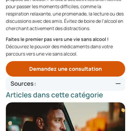
pour passer les moments difficiles, comme la
respiration relaxante, une promenade, la lecture ou des
discussions avec des amis. Évitez de boire de l’alcool en
cherchant activement des distractions.
Faites le premier pas vers une vie sans alcool !
Découvrez le pouvoir des médicaments dans votre
parcours vers une vie sans alcool.
Demandez une consultation
Sources :
Articles dans cette catégorie
https://www.alcoholinfo.nl/risicos/ziektes-alcohol
https://www.alcoholinfo.nl/feiten/positieve-effect-
stoppen-met-drinken
https://allesoverdrinken.nl/themas/minder-alcohol-
drinken/een-alcoholpauze-doet-veel-goeds-voor-je-
lichaam