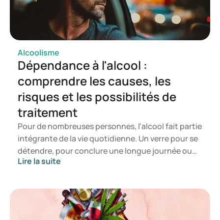
https://www.jellinek.nl/zelfhulp/zelfhulp-alcohol/hoe-te-
stoppen-met-alcohol/
Ik wil minder alcohol drinken of stoppen met drinken |
Thuisarts.nl
https://www.thuisarts.nl/alcohol/ik-ben-gestopt-met-
Alcoolisme
Dépendance à l'alcool :
drinken-en-wil-dat-volhouden
Alcoholgebruik | CBS
comprendre les causes, les
Alcohol en kanker - ALCOHOLinfo.nl
risques et les possibilités de
traitement
Pour de nombreuses personnes, l'alcool fait partie
intégrante de la vie quotidienne. Un verre pour se
détendre, pour conclure une longue journée ou
Lire la suite
pour oublier un instant les tensions. C'est peut-
être aussi de cette manière que cela a commencé
pour vous. Mais que se passe-t-il lorsque le besoin
de boire se fait de plus en plus sentir ? Et si arrêter
s'avère difficile, même si vous le souhaitez