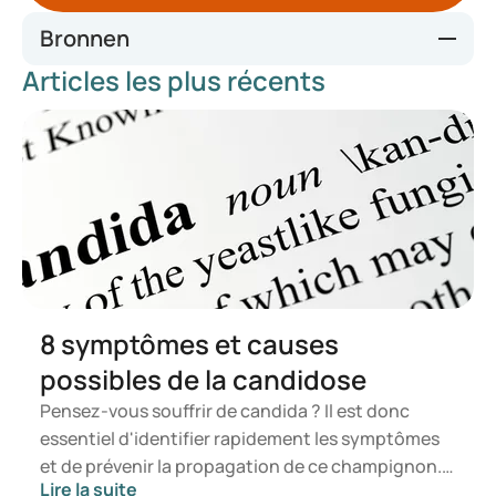
Bronnen
Articles les plus récents
Wat zijn slaapstoornissen? Oorzaken, symptomen en tips
Slaapproblemen | NHG-Richtlijnen
Slecht slapen | Thuisarts
Guidelines | ESRS
Behavioral-Insomnia-CPG-05.12.2020-for-public-
comment.pdf
ACP Recommends Cognitive Behavioral Therapy as Initial
Treatment forChronic Insomnia | ACP Online
pharmacologictreatmentofinsomnia.pdf
8 symptômes et causes
possibles de la candidose
Pensez-vous souffrir de candida ? Il est donc
essentiel d'identifier rapidement les symptômes
et de prévenir la propagation de ce champignon.
Lire la suite
Dans cet article, vous apprendrez ce qu'est le