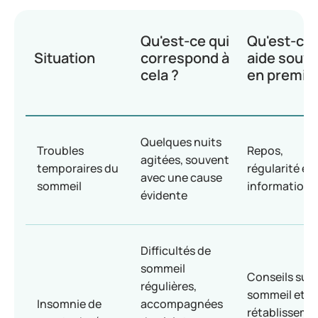
Qu'est-ce qui
Qu'est-ce 
Situation
correspond à
aide souv
cela ?
en premier
Quelques nuits
Troubles
Repos,
agitées, souvent
temporaires du
régularité et
avec une cause
sommeil
information
évidente
Difficultés de
sommeil
Conseils sur 
régulières,
sommeil et
Insomnie de
accompagnées
rétablisseme