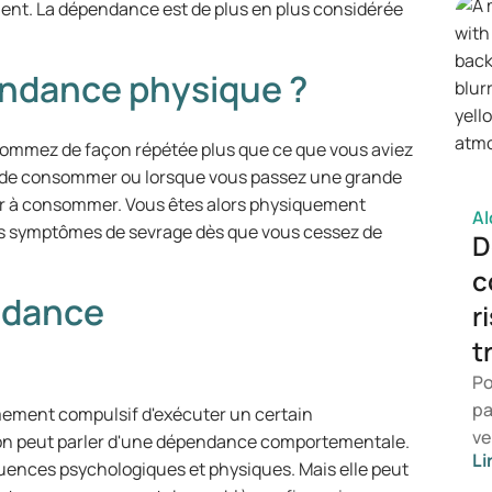
nt. La dépendance est de plus en plus considérée
ndance physique ?
ommez de façon répétée plus que ce que vous aviez
r de consommer ou lorsque vous passez une grande
ser à consommer. Vous êtes alors physiquement
Al
es symptômes de sevrage dès que vous cessez de
D
c
ndance
r
t
Po
pa
ement compulsif d'exécuter un certain
ve
 on peut parler d'une dépendance comportementale.
Li
lo
ences psychologiques et physiques. Mais elle peut