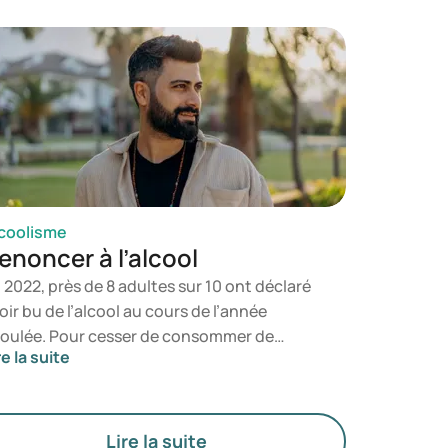
nsions. C'est peut-être aussi de cette
nière que cela a commencé pour vous. Mais
e se passe-t-il lorsque le besoin de boire se
it de plus en plus sentir ? Et si arrêter s'avère
fficile, même si vous le souhaitez vraiment ?
coolisme
enoncer à l’alcool
 2022, près de 8 adultes sur 10 ont déclaré
oir bu de l’alcool au cours de l’année
oulée. Pour cesser de consommer de
re la suite
alcool, il faut bien réfléchir et prendre des
cisions en connaissance de cause. Que
us ayez l’intention de cesser de boire ou
e vous hésitiez encore quant à l’impact de
Lire la suite