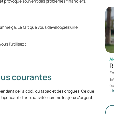
te
e et provoque souvent des problèmes financiers.
ma
qu
fa
di
mme ça. Le fait que vous développiez une
ous l'utilisez ;
Al
R
En
lus courantes
av
éc
Li
endant de l'alcool, du tabac et des drogues. Ce que
l’
r dépendant d'une activité, comme les jeux d'argent,
dé
vo
qu