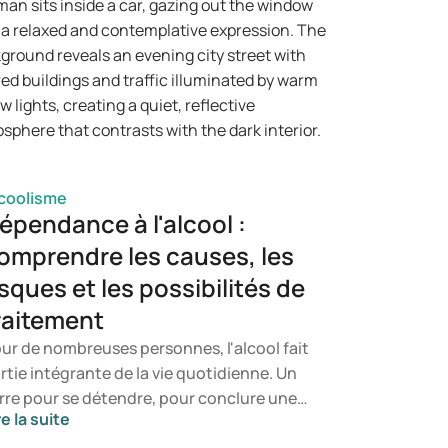
coolisme
épendance à l'alcool :
omprendre les causes, les
isques et les possibilités de
raitement
ur de nombreuses personnes, l'alcool fait
rtie intégrante de la vie quotidienne. Un
rre pour se détendre, pour conclure une
re la suite
ngue journée ou pour oublier un instant les