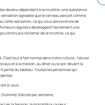
l’
in
tes devenu dépendant à la nicotine, une substance
d’
e sensation agréable que le cerveau perçoit comme
pa
au cette sensation, ce qui vous donne envie de
s fumeurs réguliers développent facilement une
rps continue à réclamer de la nicotine, ce qui
 C'est tout à fait normal dans notre culture ; l'alcool
ux et à la maison, au dîner ou le soir devant la
ent partie du tableau. Toutes les personnes qui
ndantes.
ol si vous :
s (homme) d'alcool par semaine ;
uer la tension, la morosité ou la peur ;