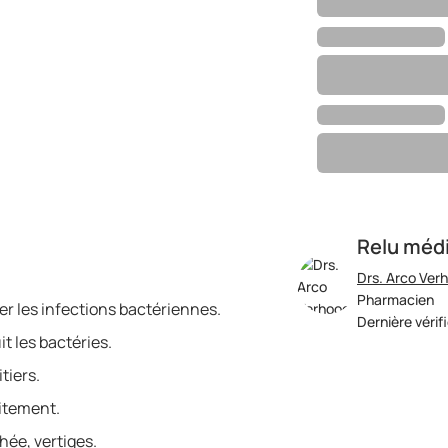
Relu méd
Drs. Arco Ver
Pharmacien
ter les infections bactériennes.
Dernière vérif
it les bactéries.
tiers.
aitement.
hée, vertiges.