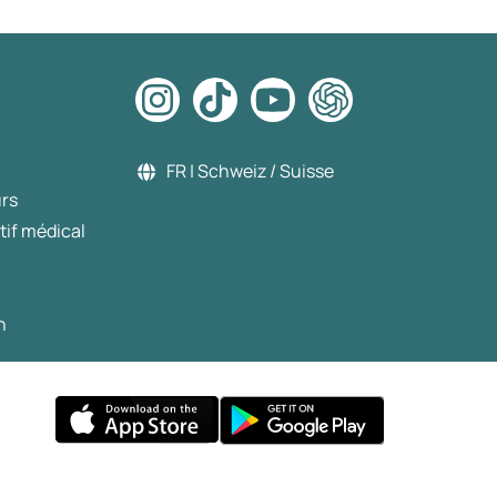
FR | Schweiz / Suisse
urs
tif médical
n