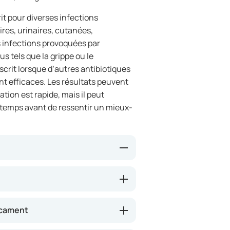
rit pour diverses infections
ires, urinaires, cutanées,
es infections provoquées par
us tels que la grippe ou le
crit lorsque d’autres antibiotiques
t efficaces. Les résultats peuvent
ation est rapide, mais il peut
gtemps avant de ressentir un mieux-
ubstance qui freine la croissance
tténuer les symptômes d’une
nflure. Ce médicament peut
icament
ction et à réduire le risque de
re toutes les bactéries ; il n’est