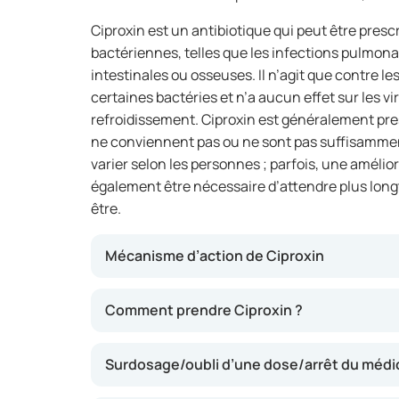
Ciproxin est un antibiotique qui peut être presc
bactériennes, telles que les infections pulmona
intestinales ou osseuses. Il n’agit que contre l
certaines bactéries et n’a aucun effet sur les vir
refroidissement. Ciproxin est généralement pres
ne conviennent pas ou ne sont pas suffisammen
varier selon les personnes ; parfois, une amélior
également être nécessaire d’attendre plus lon
être.
Mécanisme d’action de Ciproxin
Ciproxin contient de la ciprofloxacine, une s
Comment prendre Ciproxin ?
des bactéries et les détruit. Cela permet d’a
infection, comme la fièvre, la douleur ou l’e
Surdosage/oubli d’une dose/arrêt du méd
contribuer à une guérison plus rapide de l’infe
complications. Ciproxin n’est pas efficace cont