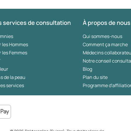
 services de consultation
À propos de nous
omnies
Qui sommes-nous
r les Hommes
Comment ça marche
r les Femmes
Médecins collaborate
T
Notre conseil consulta
leur
Blog
s de la peau
Plan du site
es services
Programme d'affiliatio