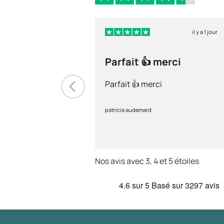
il y a 1 jour
Parfait 👍 merci
Parfait 👍 merci
patricia audemard
Nos avis avec 3, 4 et 5 étoiles
4.6
sur 5
Basé sur
3297 avis