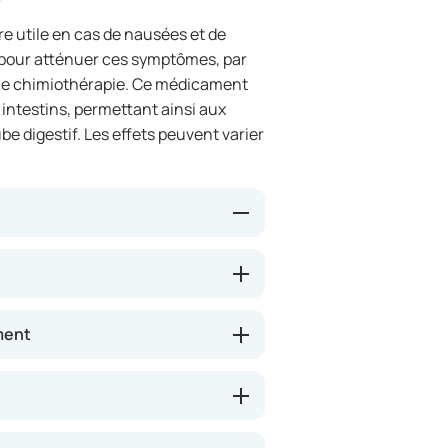
 utile en cas de nausées et de
 pour atténuer ces symptômes, par
une chimiothérapie. Ce médicament
s intestins, permettant ainsi aux
be digestif. Les effets peuvent varier
c et des intestins et peut ainsi
 bloque certains signaux au
ela peut permettre une
ment
astriques ou dans d’autres