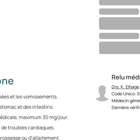
Relu méd
one
Drs. K. Elhage
Code Unico: 0
sées et les vomissements.
Médecin génér
estomac et des intestins.
Dernière vérif
médicale, maximum 30 mg/jour.
 de troubles cardiaques.
grossesse ou d’allaitement.