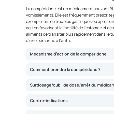
La dompéridone est un médicament pouvant être
vomissements. Elle est fréquemment prescrite
exemple lors de troubles gastriques ou après 
agit en favorisant la motilité de l’estomac et de
aliments de transiter plus rapidement dans le tu
d’une personne à l’autre.
Mécanisme d’action de la dompéridone
La dompéridone stimule la motilité de l’estoma
Comment prendre la dompéridone ?
réduire les nausées et les vomissements. Elle
niveau cérébral responsables des nausées. C
Surdosage/oubli de dose/arrêt du médica
amélioration plus rapide en cas de troubles g
situations où des nausées apparaissent.
Contre-indications