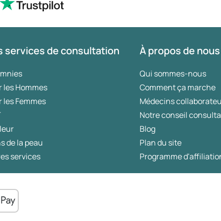
 services de consultation
À propos de nous
omnies
Qui sommes-nous
r les Hommes
Comment ça marche
r les Femmes
Médecins collaborate
T
Notre conseil consulta
leur
Blog
s de la peau
Plan du site
es services
Programme d'affiliatio