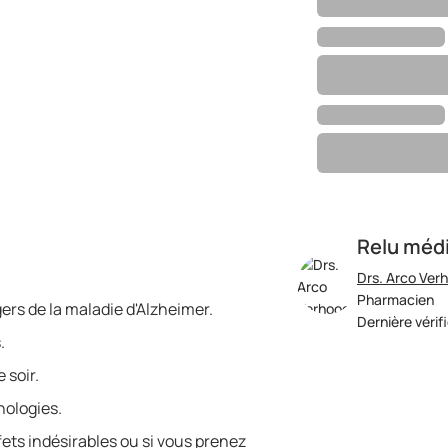
Relu méd
Drs. Arco Ver
Pharmacien
ers de la maladie d'Alzheimer.
Dernière vérif
.
 soir.
hologies.
fets indésirables ou si vous prenez