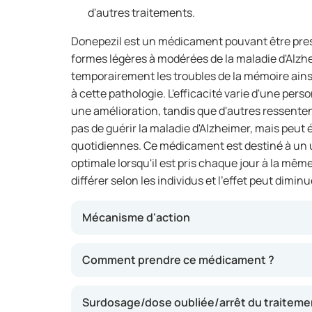
d'autres traitements.
Donepezil est un médicament pouvant être presc
formes légères à modérées de la maladie d'Alzhe
temporairement les troubles de la mémoire ain
à cette pathologie. L'efficacité varie d'une pers
une amélioration, tandis que d'autres ressenten
pas de guérir la maladie d'Alzheimer, mais peut 
quotidiennes. Ce médicament est destiné à un u
optimale lorsqu'il est pris chaque jour à la mêm
différer selon les individus et l'effet peut dimin
Mécanisme d'action
Ce médicament contribue à améliorer l'actio
Comment prendre ce médicament ?
présentes dans le cerveau, ce qui favorise u
signaux entre les cellules nerveuses. Cela p
Surdosage/dose oubliée/arrêt du traiteme
la mémoire, de l'attention et de la capacité à a