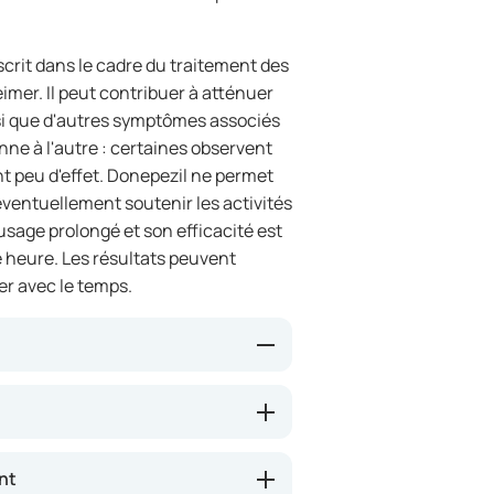
rit dans le cadre du traitement des
imer. Il peut contribuer à atténuer
si que d'autres symptômes associés
onne à l'autre : certaines observent
t peu d'effet. Donepezil ne permet
éventuellement soutenir les activités
sage prolongé et son efficacité est
e heure. Les résultats peuvent
uer avec le temps.
n de certaines substances
ne meilleure transmission des
eut permettre une amélioration de
nt
ccomplir les activités de la vie