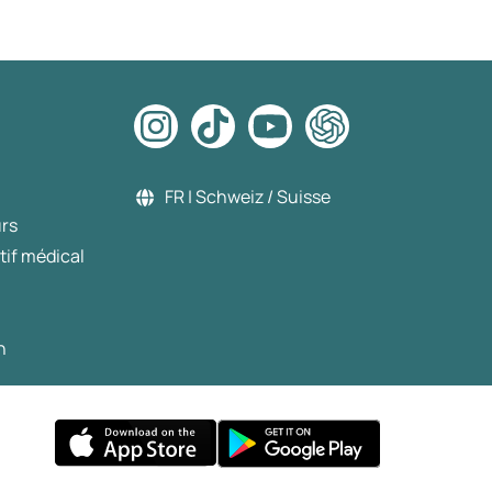
FR | Schweiz / Suisse
urs
tif médical
n