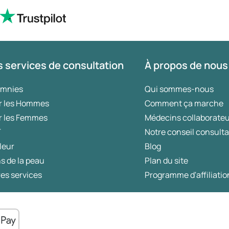
 services de consultation
À propos de nous
omnies
Qui sommes-nous
r les Hommes
Comment ça marche
r les Femmes
Médecins collaborate
T
Notre conseil consulta
leur
Blog
s de la peau
Plan du site
es services
Programme d'affiliatio