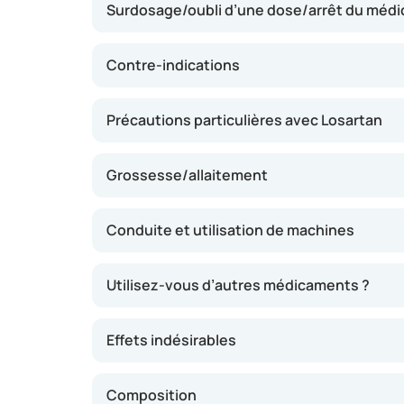
Surdosage/oubli d’une dose/arrêt du méd
les vaisseaux sanguins se relâchent, ce qui p
artérielle. Cette action peut réduire la charge
de lésions d’organes tels que les reins. Losar
Contre-indications
pour ralentir la progression des troubles rén
de diabète de type 2. L’effet se manifeste g
Précautions particulières avec Losartan
semaines.
Grossesse/allaitement
Conduite et utilisation de machines
Utilisez-vous d’autres médicaments ?
Effets indésirables
Composition