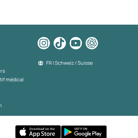
FR | Schweiz / Suisse
urs
tif médical
n