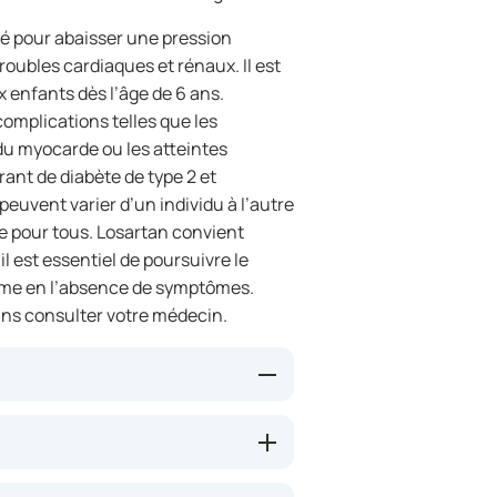
é pour abaisser une pression
troubles cardiaques et rénaux. Il est
 enfants dès l’âge de 6 ans.
complications telles que les
du myocarde ou les atteintes
rant de diabète de type 2 et
é peuvent varier d’un individu à l’autre
e pour tous. Losartan convient
l est essentiel de poursuivre le
ême en l’absence de symptômes.
ans consulter votre médecin.
stes des récepteurs de
’action d’une substance présente
ent des vaisseaux sanguins. Ainsi,