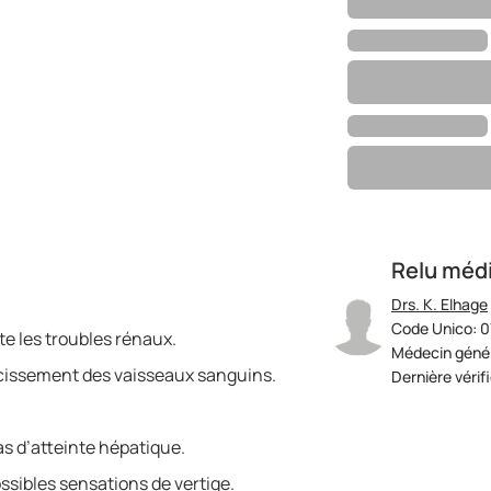
Relu méd
Drs. K. Elhage
Code Unico: 0
ite les troubles rénaux.
Médecin génér
cissement des vaisseaux sanguins.
Dernière vérif
as d’atteinte hépatique.
ssibles sensations de vertige.