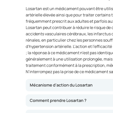
Losartan est un médicament pouvant être utilis
artérielle élevée ainsi que pour traiter certains 
fréquemment prescrit aux adultes et parfois aux
Losartan peut contribuer à réduire le risque de 
accidents vasculaires cérébraux, les infarctus 
rénales, en particulier chez les personnes souff
d’hypertension artérielle. L’action et l’efficacit
; la réponse à ce médicament n’est pas identiqu
généralement à une utilisation prolongée, mais i
traitement conformément à la prescription, m
N’interrompez pas la prise de ce médicament s
Mécanisme d'action du Losartan
Losartan appartient à la classe des antagoni
Comment prendre Losartan ?
l’angiotensine II. Cela signifie qu’il bloque l
dans l’organisme qui provoque le rétrécissem