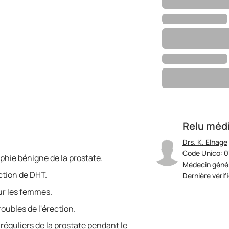
Relu méd
Drs. K. Elhage
Code Unico: 0
phie bénigne de la prostate.
Médecin génér
uction de DHT.
Dernière vérif
ur les femmes.
troubles de l'érection.
réguliers de la prostate pendant le