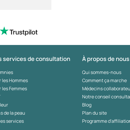
 services de consultation
À propos de nous
omnies
Qui sommes-nous
r les Hommes
Comment ça marche
r les Femmes
Médecins collaborate
T
Notre conseil consulta
leur
Blog
s de la peau
Plan du site
es services
Programme d'affiliatio