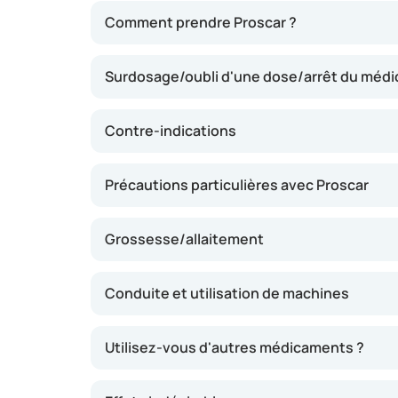
Proscar contient du finastéride, une substan
Comment prendre Proscar ?
l'hormone dihydrotestostérone (DHT) dans la 
réduction du volume prostatique et une atté
Surdosage/oubli d'une dose/arrêt du méd
faciliter la miction et diminuer la fréquence d
généralement observable après trois à six moi
immédiatement et n'est pas destiné à soulage
Contre-indications
urinaires.
Précautions particulières avec Proscar
Grossesse/allaitement
Conduite et utilisation de machines
Utilisez-vous d'autres médicaments ?