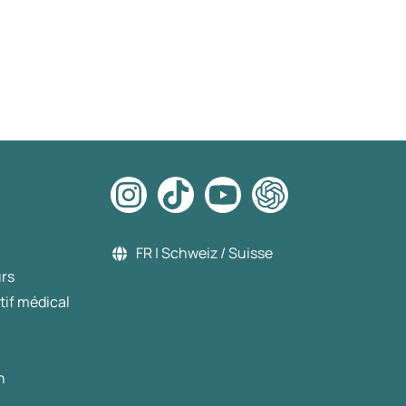
FR | Schweiz / Suisse
urs
tif médical
n