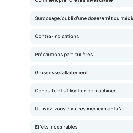
Comment prendre la simvastatine ?
entraîner une diminution du taux de cholestér
préserver la santé des vaisseaux sanguins. Un
Surdosage/oubli d’une dose/arrêt du méd
le sang peut limiter le risque d’obstruction d
également exercer un léger effet bénéfique sur
présents dans le sang.
Contre-indications
Précautions particulières
Grossesse/allaitement
Conduite et utilisation de machines
Utilisez-vous d’autres médicaments ?
Effets indésirables