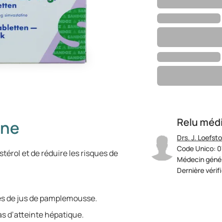
Relu méd
ine
Drs. J. Loefst
Code Unico: 
térol et de réduire les risques de
Médecin génér
Dernière vérif
és de jus de pamplemousse.
as d’atteinte hépatique.