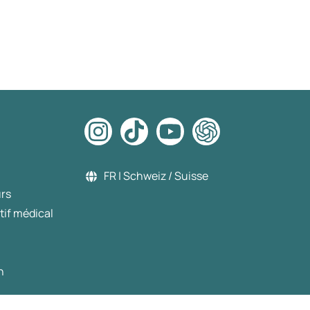
FR | Schweiz / Suisse
urs
tif médical
n