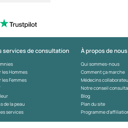
 services de consultation
À propos de nous
omnies
Qui sommes-nous
r les Hommes
Comment ça marche
r les Femmes
Médecins collaborate
T
Notre conseil consulta
leur
Blog
s de la peau
Plan du site
es services
Programme d'affiliatio