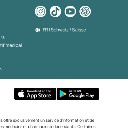
FR | Schweiz / Suisse
urs
tif médical
n
s offre exclusivement un service d’information et de
r des médecins et pharmacies indépendants. Certaines