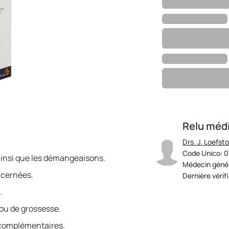
Relu méd
Drs. J. Loefst
Code Unico: 
ainsi que les démangeaisons.
Médecin génér
ncernées.
Dernière vérif
.
ou de grossesse.
s complémentaires.