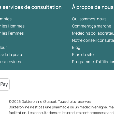
 services de consultation
À propos de nous
omnies
Qui sommes-nous
r les Hommes
Comment ça marche
r les Femmes
Médecins collaborate
T
Notre conseil consulta
leur
Blog
s de la peau
Plan du site
es services
Programme d'affiliatio
© 2026 Dokteronline (Suisse). Tous droits réservés.
Dokteronline n’est pas une pharmacie ou un médecin en ligne, mai
facilitation. Les consultations et les produits sont proposés pa