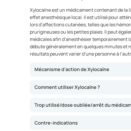
Xylocaïne est un médicament contenant de la l
effet anesthésique local. Il est utilisé pour at
lors d’affections cutanées, telles que les hémor
prurigineuses ou les petites plaies. Il peut égale
médicales afin d’anesthésier temporairement la
débute généralement en quelques minutes et ne
résultats peuvent varier d’une personne à l’autr
Mécanisme d'action de Xylocaïne
Xylocaïne agit en anesthésiant temporairement
Comment utiliser Xylocaïne ?
Ainsi, les signaux de douleur sont moins bie
de soulager la douleur, les démangeaisons ou l
Trop utilisé/dose oubliée/arrêt du médica
également contribuer à réduire l’inconfort lo
Contre-indications