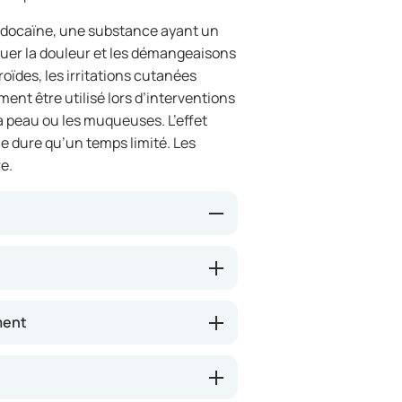
idocaïne, une substance ayant un
ténuer la douleur et les démangeaisons
roïdes, les irritations cutanées
ment être utilisé lors d’interventions
 peau ou les muqueuses. L’effet
 dure qu’un temps limité. Les
e.
 les nerfs de la zone traitée.
n transmis au cerveau. Cela permet
’irritation. Ce produit peut
ment
rs de procédures médicales.