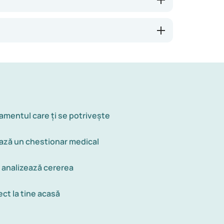
amentul care ți se potrivește
ză un chestionar medical
i analizează cererea
ect la tine acasă