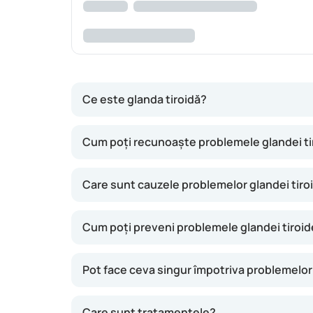
Ce este glanda tiroidă?
Glanda tiroidă are formă de fluture și se află
Cum poți recunoaște problemele glandei ti
creștere. Ca să poată produce hormonii tiroidie
iodată, de exemplu, din pâine, pește și ouă. Iod
Care sunt cauzele problemelor glandei tiro
Hormonii tiroidieni au un rol important în me
energie. Energia asta e esențială ca tot corpu
Cum poți preveni problemele glandei tiroi
E destul de comun ca tiroida să funcționeze p
funcționează prea repede se numește hipertiro
Pot face ceva singur împotriva problemelor 
mult mai des la femei decât la bărbați, iar ris
Care sunt tratamentele?