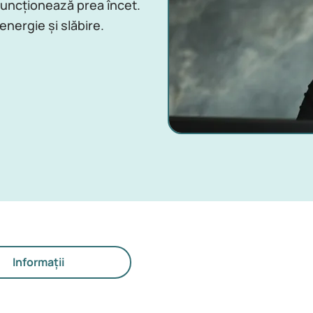
uncționează prea încet.
nergie și slăbire.
Informații