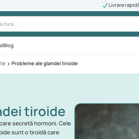
Livrare rapid
ei
Blog
ate
Probleme ale glandei tiroide
dei tiroide
t care secretă hormoni. Cele
oide sunt o tiroidă care