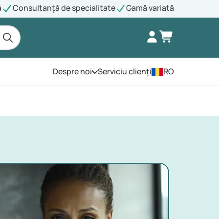
ă
Consultanță de specialitate
Gamă variată
Despre noi
Serviciu clienți
RO
Deschide meniul