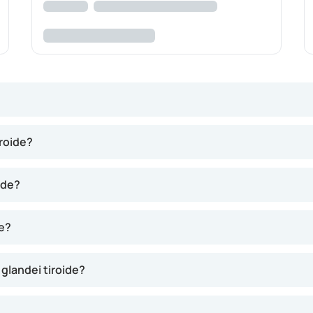
 în gât, lângă trahee. Tiroida produce hormoni tiroidieni. Hormo
roide?
ni, tiroida are nevoie de iod, care e o parte esențială din alim
ul ajunge din sânge la tiroidă. Apoi, tiroida filtrează iodul din
ide?
tabolismul tuturor celulelor. Metabolismul înseamnă că aliment
l să funcționeze cum trebuie. De asta, tiroida e un organ foart
de?
rea încet sau prea repede. O tiroidă care funcționează prea în
idism. În cazurile astea, se produc prea puțini sau prea mulți
glandei tiroide?
cul de a face boala crește odată cu vârsta.