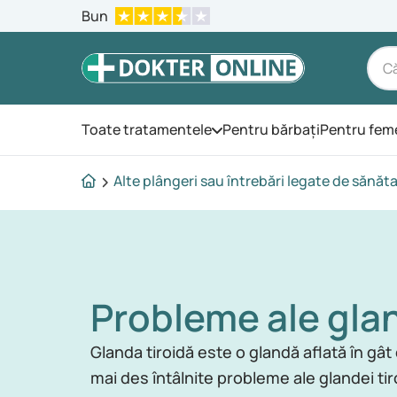
Bun
Toate tratamentele
Pentru bărbați
Pentru fem
Deschide meniul
Alte plângeri sau întrebări legate de sănăt
Probleme ale glan
Glanda tiroidă este o glandă aflată în gâ
mai des întâlnite probleme ale glandei tir