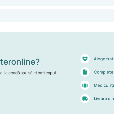
teronline?
Alege trat
Completea
ai la coadă sau să-ți bați capul.
Medicul îț
Livrare dir