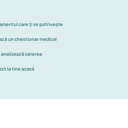
amentul care ți se potrivește
ză un chestionar medical
i analizează cererea
ect la tine acasă