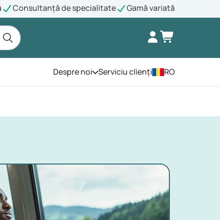
ă
Consultanță de specialitate
Gamă variată
Despre noi
Serviciu clienți
RO
Deschide meniul