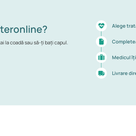
teronline?
Alege trat
Completea
ai la coadă sau să-ți bați capul.
Medicul îț
Livrare dir