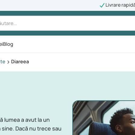
Livrare rapid
ei
Blog
ate
Diareea
ă lumea a avut la un
a sine. Dacă nu trece sau