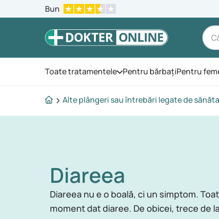
Bun
Toate tratamentele
Pentru bărbați
Pentru fem
Deschide meniul
Alte plângeri sau întrebări legate de sănăt
Diareea
Diareea nu e o boală, ci un simptom. Toat
moment dat diaree. De obicei, trece de l