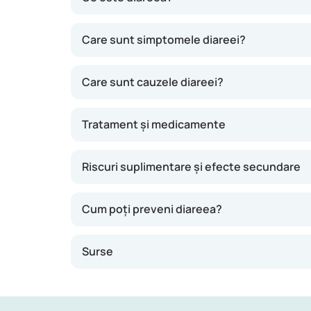
Când ai diaree, ritmul normal al scaunului se
Care sunt simptomele diareei?
de obicei, trece în câteva zile. Dacă ține mai
Care sunt cauzele diareei?
Tratament și medicamente
Riscuri suplimentare și efecte secundare
Cum poți preveni diareea?
Surse