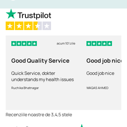
acum 101 zile
Good Quality Service
Good job nice
Quick Service, dokter
Good job nice
understands my health issues
and good diagnosis
Ruchika Bhatnagar
WAQAS AHMED
Recenziile noastre de 3,4,5 stele