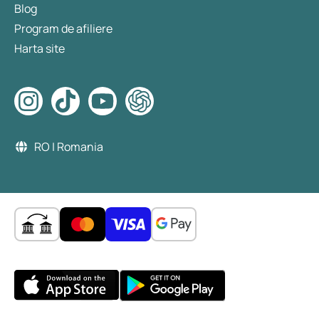
Blog
Program de afiliere
Harta site
RO | Romania