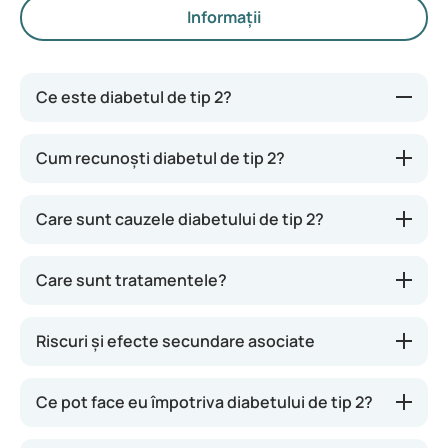
Informații
Ce este diabetul de tip 2?
Diabetul de tip 2 este cea mai comună formă de
Cum recunoști diabetul de tip 2?
diabet. În acest caz, corpul produce insulină, dar fie
nu mai reacționează bine la ea, fie produce prea
Care sunt cauzele diabetului de tip 2?
puțină. Din cauza asta, la fel ca în cazul
diabetului
de tip 1
, prea mult zahăr rămâne în sânge. Dacă asta
se întâmplă pe termen lung, pot apărea probleme
Care sunt tratamentele?
serioase de sănătate. Tot mai multe persoane
tinere sunt afectate de această formă de
diabet
. De
Riscuri și efecte secundare asociate
obicei, cauza este un stil de viață nesănătos, dar
uneori boala apare și la cei care au un stil de viață
sănătos.
Ce pot face eu împotriva diabetului de tip 2?