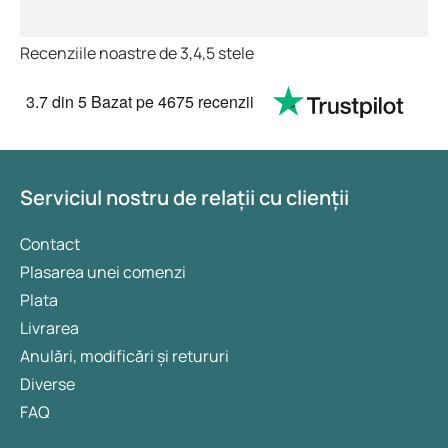
Recenziile noastre de 3,4,5 stele
3.7
din 5
Bazat pe
4675 recenzii
Serviciul nostru de relații cu clienții
Contact
Plasarea unei comenzi
Plata
Livrarea
Anulări, modificări și retururi
Diverse
FAQ