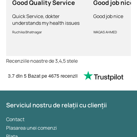
Good Quality Service
Good job nice
Quick Service, dokter
Good job nice
understands my health issues
and good diagnosis
Ruchika Bhatnagar
WAQAS AHMED
Recenziile noastre de 3,4,5 stele
3.7
din 5
Bazat pe
4675 recenzii
Serviciul nostru de relații cu clienții
Contact
Plasarea unei comenzi
Plata