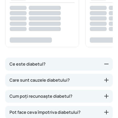
Ce este diabetul?
Diabetul sau boala zahărului este o boală cronică
Care sunt cauzele diabetului?
de metabolism. Denumirea medicală a bolii este
diabet zaharat (diabetes mellitus). La persoanele
Cum poți recunoaște diabetul?
care suferă de diabet, există prea mult zahăr în
sânge, deoarece organismul nu poate menține
nivelul glicemiei în limite normale. Sunt cunoscute
Pot face ceva împotriva diabetului?
următoarele tipuri de diabet: