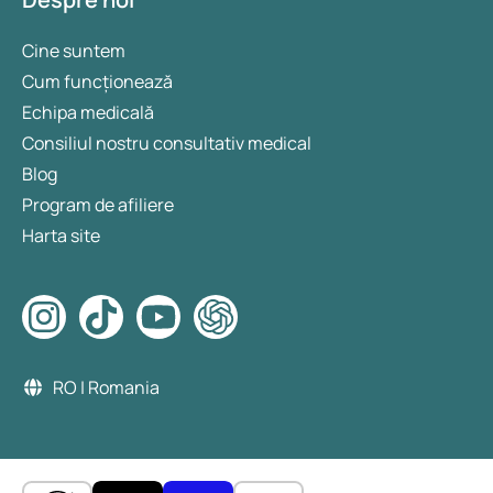
Cine suntem
Cum funcționează
Echipa medicală
Consiliul nostru consultativ medical
Blog
Program de afiliere
Harta site
RO | Romania