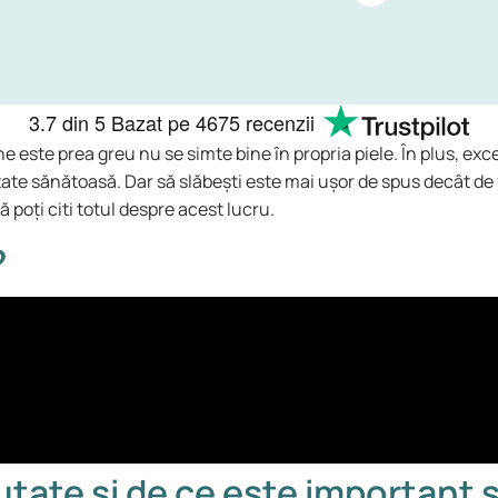
3.7
din 5
Bazat pe
4675 recenzii
 este prea greu nu se simte bine în propria piele. În plus, exc
utate sănătoasă. Dar să slăbești este mai ușor de spus decât de
poți citi totul despre acest lucru.
?
tate și de ce este important s