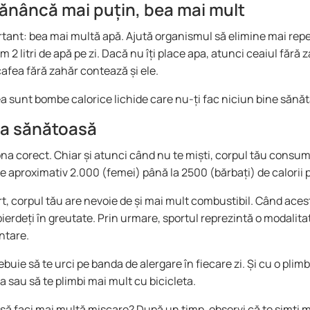
mănâncă mai puțin, bea mai mult
tant: bea mai multă apă. Ajută organismul să elimine mai reped
 litri de apă pe zi. Dacă nu îți place apa, atunci ceaiul fără z
afea fără zahăr contează și ele.
ea sunt bombe calorice lichide care nu-ți fac niciun bine sănătă
rea sănătoasă
iona corect. Chiar și atunci când nu te miști, corpul tău cons
de aproximativ 2.000 (femei) până la 2500 (bărbați) de calorii 
t, corpul tău are nevoie de și mai mult combustibil. Când aces
pierdeți în greutate. Prin urmare, sportul reprezintă o modalita
ntare.
uie să te urci pe banda de alergare în fiecare zi. Și cu o plimb
a sau să te plimbi mai mult cu bicicleta.
t să faci mai multă mișcare? După un timp, observi că te simți 