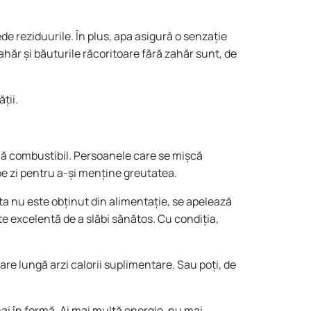
e reziduurile. În plus, apa asigură o senzație
ahăr și băuturile răcoritoare fără zahăr sunt, de
ții.
umă combustibil. Persoanele care se mișcă
pe zi pentru a-și menține greutatea.
ta nu este obținut din alimentație, se apelează
te excelentă de a slăbi sănătos. Cu condiția,
are lungă arzi calorii suplimentare. Sau poți, de
mai în formă. Ai mai multă energie, nu mai