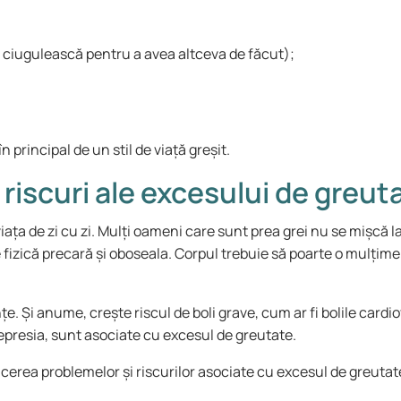
ciugulească pentru a avea altceva de făcut);
 principal de un stil de viață greșit.
riscuri ale excesului de greut
ața de zi cu zi. Mulți oameni care sunt prea grei nu se mișcă 
izică precară și oboseala. Corpul trebuie să poarte o mulțime d
. Și anume, crește riscul de boli grave, cum ar fi bolile cardi
epresia, sunt asociate cu excesul de greutate.
cerea problemelor și riscurilor asociate cu excesul de greutat