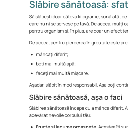
Slăbire sănătoasă: sfat
Să slăbești doar câteva kilograme; sună atât de 
care nu ni se servesc pe tavă. De aceea, mulți 
pentru organism și, în plus, are doar un efect t
De aceea, pentru pierderea în greutate este pre
mâncați diferit;
beți mai multă apă;
faceți mai multă mișcare.
Așadar, slăbit în mod responsabil. Așa poți conti
Slăbire sănătoasă, așa o faci
Slăbirea sănătoasă începe cu a mânca diferit. As
adevărat nevoile corpului tău:
Fructe și legume proaspete
. Acestea îți su