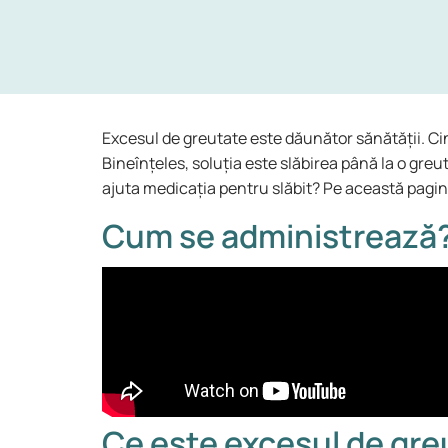
Excesul de greutate este dăunător sănătății. Cine
Bineînțeles, soluția este slăbirea până la o gre
ajuta medicația pentru slăbit? Pe această pagină 
Cum se administrează
Ce este excesul de greu