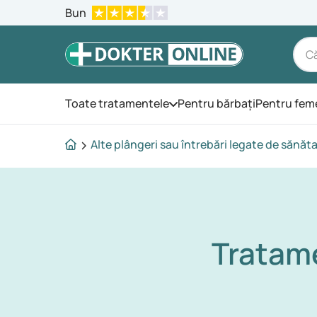
Bun
Toate tratamentele
Pentru bărbați
Pentru fem
Deschide meniul
Alte plângeri sau întrebări legate de sănăt
Tratam