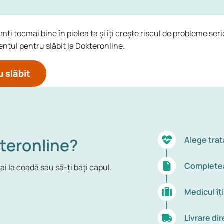
mți tocmai bine în pielea ta și îți crește riscul de probleme s
mentul pentru slăbit la Dokteronline.
 slăbit
teronline?
Alege trat
Completea
ai la coadă sau să-ți bați capul.
Medicul îț
Livrare dir