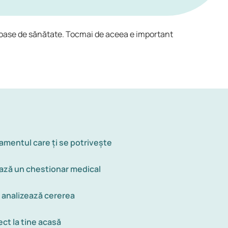
erioase de sănătate. Tocmai de aceea e important
amentul care ți se potrivește
ză un chestionar medical
i analizează cererea
ect la tine acasă