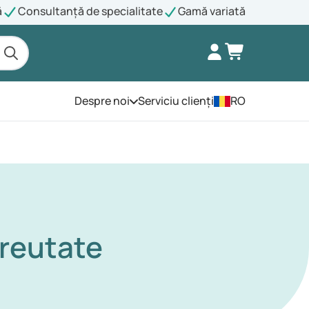
ă
Consultanță de specialitate
Gamă variată
Despre noi
Serviciu clienți
RO
Deschide meniul
reutate