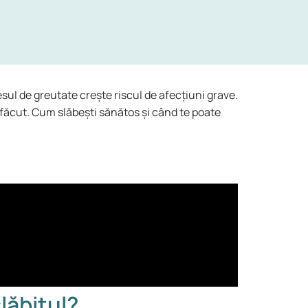
esul de greutate crește riscul de afecțiuni grave.
 făcut. Cum slăbești sănătos și când te poate
lăbitul?