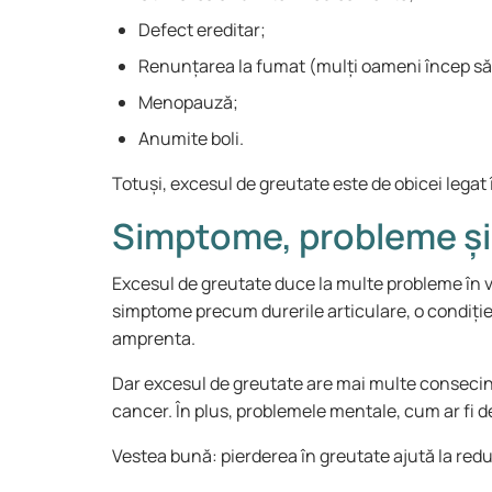
Defect ereditar;
Renunțarea la fumat (mulți oameni încep să 
Menopauză;
Anumite boli.
Totuși, excesul de greutate este de obicei legat în
Simptome, probleme și 
Excesul de greutate duce la multe probleme în vi
simptome precum durerile articulare, o condiție f
amprenta.
Dar excesul de greutate are mai multe consecințe
cancer. În plus, problemele mentale, cum ar fi d
Vestea bună: pierderea în greutate ajută la redu