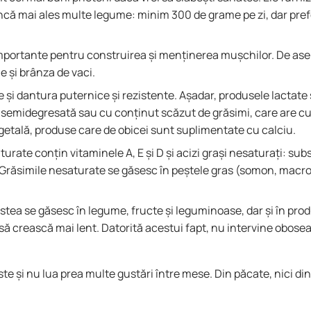
că mai ales multe legume: minim 300 de grame pe zi, dar prefe
 importante pentru construirea și menținerea mușchilor. De a
e și brânza de vaci.
le și dantura puternice și rezistente. Așadar, produsele lactate
 semidegresată sau cu conținut scăzut de grăsimi, care are cu
egetală, produse care de obicei sunt suplimentate cu calciu.
aturate conțin vitaminele A, E și D și acizi grași nesaturați: su
r. Grăsimile nesaturate se găsesc în peștele gras (somon, macro
cestea se găsesc în legume, fructe și leguminoase, dar și în prod
 să crească mai lent. Datorită acestui fapt, nu intervine obosea
este și nu lua prea multe gustări între mese. Din păcate, nici d