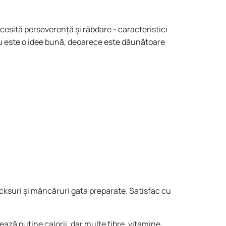
cesită perseverență și răbdare - caracteristici
 Nu este o idee bună, deoarece este dăunătoare
acksuri și mâncăruri gata preparate. Satisfac cu
zează puține calorii, dar multe fibre, vitamine,