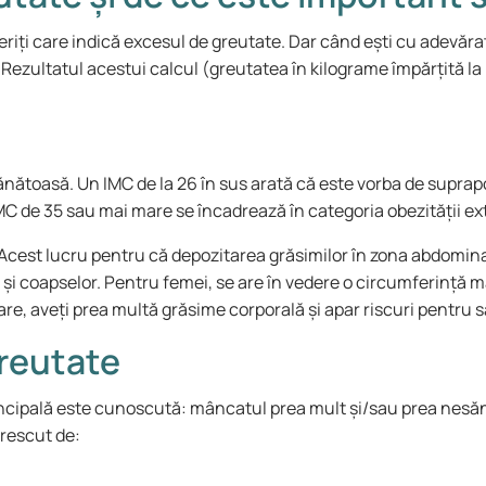
iferiți care indică excesul de greutate. Dar când ești cu adevăr
 Rezultatul acestui calcul (greutatea în kilograme împărțită la 
sănătoasă. Un IMC de la 26 în sus arată că este vorba de suprap
C de 35 sau mai mare se încadrează în categoria obezității ext
i. Acest lucru pentru că depozitarea grăsimilor în zona abdomi
or și coapselor. Pentru femei, se are în vedere o circumferință 
re, aveți prea multă grăsime corporală și apar riscuri pentru 
greutate
rincipală este cunoscută: mâncatul prea mult și/sau prea nesă
crescut de: