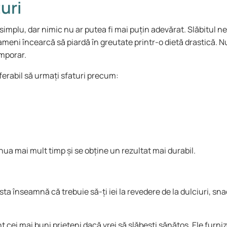
uri
simplu, dar nimic nu ar putea fi mai puțin adevărat. Slăbitul ne
oameni încearcă să piardă în greutate printr-o dietă drastică.
emporar.
ferabil să urmați sfaturi precum:
nua mai mult timp și se obține un rezultat mai durabil.
ta înseamnă că trebuie să-ți iei la revedere de la dulciuri, sn
nt cei mai buni prieteni dacă vrei să slăbești sănătos. Ele furni