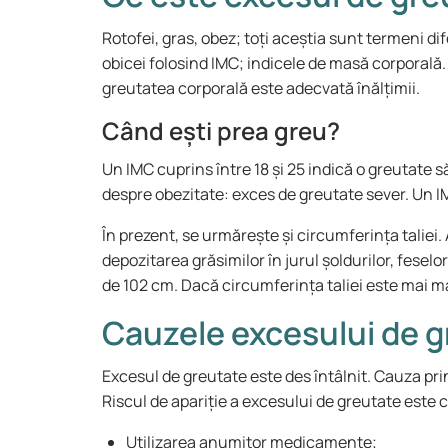
Rotofei, gras, obez; toți aceștia sunt termeni d
obicei folosind IMC; indicele de masă corporală.
greutatea corporală este adecvată înălțimii.
Când ești prea greu?
Un IMC cuprins între 18 și 25 indică o greutate 
despre obezitate: exces de greutate sever. Un IM
În prezent, se urmărește și circumferința talie
depozitarea grăsimilor în jurul șoldurilor, fesel
de 102 cm. Dacă circumferința taliei este mai ma
Cauzele excesului de 
Excesul de greutate este des întâlnit. Cauza p
Riscul de apariție a excesului de greutate este 
Utilizarea anumitor medicamente;