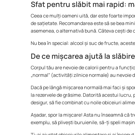
Sfat pentru slăbit mai rapid: 
Ceea ce mulți oameni uită, dar este foarte impor
de sațietate. Recomandarea este să se bea minim 2
asemenea, o alternativă bună. Câteva cești de c
Nu bea în special: alcool și suc de fructe, acest
De ce mișcarea ajută la slăbi
Corpul tău are nevoie de calorii pentru a funcț
„normal” (activități zilnice normale) au nevoie 
Dacă pe lângă mișcarea normală mai faci și spor
la rezervele de grăsime. Datorită acestui lucru, 
desigur, să fie combinat cu noile obiceiuri alime
Așadar, spor la mișcare! Asta nu înseamnă că treb
exemplu, să plivești buruienile, să-ți speli mașin
Ți-ai ajustat obiceiurile alimentare și ai începu