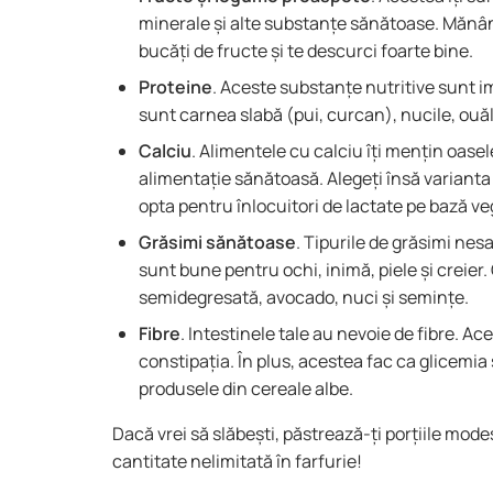
minerale și alte substanțe sănătoase. Mănân
bucăți de fructe și te descurci foarte bine.
Proteine
. Aceste substanțe nutritive sunt
sunt carnea slabă (pui, curcan), nucile, ouăl
Calciu
. Alimentele cu calciu îți mențin oase
alimentație sănătoasă. Alegeți însă varianta
opta pentru înlocuitori de lactate pe bază v
Grăsimi sănătoase
. Tipurile de grăsimi nes
sunt bune pentru ochi, inimă, piele și creie
semidegresată, avocado, nuci și semințe.
Fibre
. Intestinele tale au nevoie de fibre. A
constipația. În plus, acestea fac ca glicemia
produsele din cereale albe.
Dacă vrei să slăbești, păstrează-ți porțiile mod
cantitate nelimitată în farfurie!