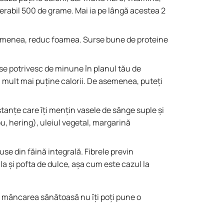
rabil 500 de grame. Mai ia pe lângă acestea 2
semenea, reduc foamea. Surse bune de proteine
 se potrivesc de minune în planul tău de
 mult mai puține calorii. De asemenea, puteți
bstanțe care îți mențin vasele de sânge suple și
u, hering), uleiul vegetal, margarină
use din făină integrală. Fibrele previn
la și pofta de dulce, așa cum este cazul la
in mâncarea sănătoasă nu îți poți pune o