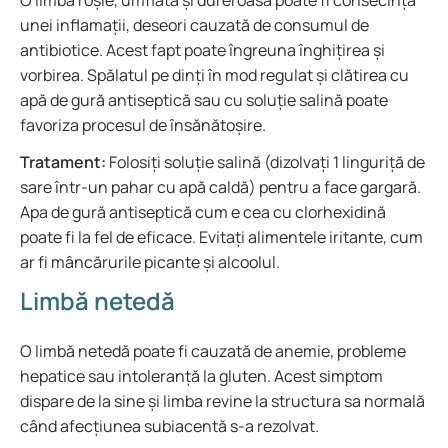
O limbă roșie, umflată și dureroasă poate fi consecința
unei inflamații, deseori cauzată de consumul de
antibiotice. Acest fapt poate îngreuna înghițirea și
vorbirea. Spălatul pe dinți în mod regulat și clătirea cu
apă de gură antiseptică sau cu soluție salină poate
favoriza procesul de însănătoșire.
Tratament:
Folosiți soluție salină (dizolvați 1 linguriță de
sare într-un pahar cu apă caldă) pentru a face gargară.
Apa de gură antiseptică cum e cea cu clorhexidină
poate fi la fel de eficace. Evitați alimentele iritante, cum
ar fi mâncărurile picante și alcoolul.
Limbă netedă
O limbă netedă poate fi cauzată de anemie, probleme
hepatice sau intoleranță la gluten. Acest simptom
dispare de la sine și limba revine la structura sa normală
când afecțiunea subiacentă s-a rezolvat.