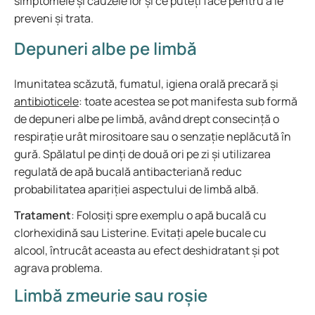
simptomele și cauzele lor și ce puteți face pentru a le
preveni și trata.
Depuneri albe pe limbă
Imunitatea scăzută, fumatul, igiena orală precară și
antibioticele
: toate acestea se pot manifesta sub formă
de depuneri albe pe limbă, având drept consecință o
respirație urât mirositoare sau o senzație neplăcută în
gură. Spălatul pe dinți de două ori pe zi și utilizarea
regulată de apă bucală antibacteriană reduc
probabilitatea apariției aspectului de limbă albă.
Tratament
: Folosiți spre exemplu o apă bucală cu
clorhexidină sau Listerine. Evitați apele bucale cu
alcool, întrucât aceasta au efect deshidratant și pot
agrava problema.
Limbă zmeurie sau roșie