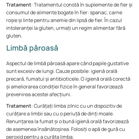
Tratament
: Tratamentul constă în suplemente de fier și
consumul de alimente bogate în fier: spanac, carne
roșie și linte pentru anemie din lipsă de fier. În cazul
intoleranței la gluten, urmați un regim alimentar fără
gluten.
Limbă păroasă
Aspectul de limbă păroasă apare când papile gustative
sunt excesiv de lungi. Cauze posibile: igienă orală
precară, fumatul și antibioticele. O igienă orală corectă
și ameliorarea condiției fizice în general favorizează
prevenirea acestei afecțiuni.
Tratament
: Curățați limba zilnic cu un dispozitiv de
curățare a limbii sau cu o periuță de dinți moale.
Renunțarea la fumat și o bună igienă orală favorizează
de asemenea însănătoșirea. Folosiți o apă de gură cu
peroxid pentru a curăța limba.