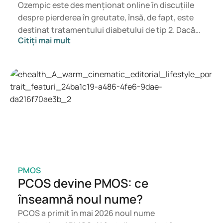
Ozempic este des menționat online în discuțiile
despre pierderea în greutate, însă, de fapt, este
destinat tratamentului diabetului de tip 2. Dacă
Citiți mai mult
ești în căutarea unui tratament pentru controlul
greutății, medicamente precum Mounjaro și
Wegovy sunt mai potrivite. Alegerea
tratamentului potrivit va fi făcută de un medic, în
funcție de starea ta de sănătate, indicele de masă
corporală (IMC) și utilizarea altor medicamente.
PMOS
PCOS devine PMOS: ce
înseamnă noul nume?
PCOS a primit în mai 2026 noul nume