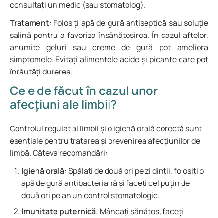
consultați un medic (sau stomatolog).
Tratament
: Folosiți apă de gură antiseptică sau soluție
salină pentru a favoriza însănătoșirea. În cazul aftelor,
anumite geluri sau creme de gură pot ameliora
simptomele. Evitați alimentele acide și picante care pot
înrăutăți durerea.
Ce e de făcut în cazul unor
afecțiuni ale limbii?
Controlul regulat al limbii și o igienă orală corectă sunt
esențiale pentru tratarea și prevenirea afecțiunilor de
limbă. Câteva recomandări:
Igienă orală
: Spălați de două ori pe zi dinții, folosiți o
apă de gură antibacteriană și faceți cel puțin de
două ori pe an un control stomatologic.
Imunitate puternică
: Mâncați sănătos, faceți