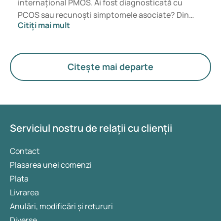
internațional PMOS. Ai fost diagnosticată cu
PCOS sau recunoști simptomele asociate? Din
Citiți mai mult
punct de vedere medical, nu se schimbă nimic
imediat. Noul termen pune un accent mai mare pe
hormoni, metabolism și funcționarea ovarelor.
Citește mai departe
Serviciul nostru de relații cu clienții
Contact
Plasarea unei comenzi
Plata
Livrarea
Anulări, modificări și retururi
Diverse