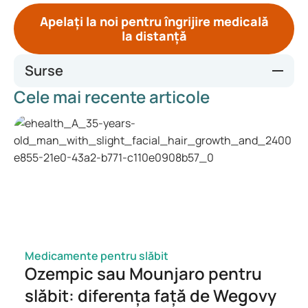
Apelați la noi pentru îngrijire medicală
la distanță
Surse
Cele mai recente articole
Structural and functional abnormalities of the tongue: An
epidemiological study from a tertiary care center in India -
PMC (nih.gov)
Tongue diagnosis indices for upper gastrointestinal
disorders - PMC (nih.gov)
Diseases of the tongue - PubMed (nih.gov)
Medicamente pentru slăbit
Ozempic sau Mounjaro pentru
slăbit: diferența față de Wegovy