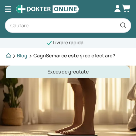
ivrare rapidă
Blog
CagriSema: ce este și ce efect are?
Exces de greutate