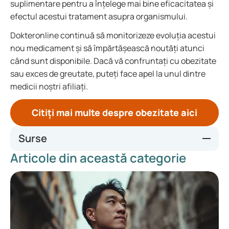
suplimentare pentru a înțelege mai bine eficacitatea și
efectul acestui tratament asupra organismului.
Dokteronline continuă să monitorizeze evoluția acestui
nou medicament și să împărtășească noutăți atunci
când sunt disponibile. Dacă vă confruntați cu obezitate
sau exces de greutate, puteți face apel la unul dintre
medicii noștri afiliați.
Citiți mai multe despre obezitate aici
Surse
Articole din această categorie
https://www.thelancet.com/journals/lancet/article/PIIS014
0-6736(23)01163-7/abstract
https://www.novonordisk.com/news-and-media/news-
and-ir-materials/news-details.html?id=915082
https://www.reuters.com/business/healthcare-
pharmaceuticals/novo-nordisks-next-gen-obesity-drug-