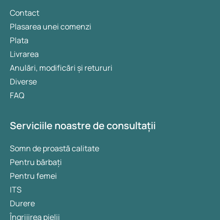
asupra greutății, principalele diferențe și efectele
secundare.
Contact
Plasarea unei comenzi
Plata
Livrarea
Anulări, modificări și retururi
Diverse
FAQ
Serviciile noastre de consultații
Somn de proastă calitate
Pentru bărbați
Pentru femei
ITS
Durere
Îngrijirea pielii