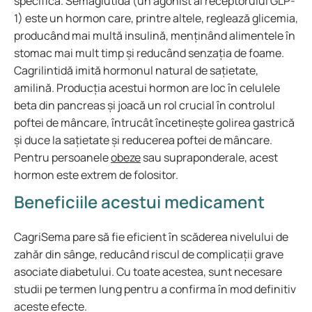
specifică. Semaglutida (un agonist al receptorului GLP-
1) este un hormon care, printre altele, reglează glicemia,
producând mai multă insulină, menținând alimentele în
stomac mai mult timp și reducând senzația de foame.
Cagrilintidă imită hormonul natural de sațietate,
amilină. Producția acestui hormon are loc în celulele
beta din pancreas și joacă un rol crucial în controlul
poftei de mâncare, întrucât încetinește golirea gastrică
și duce la sațietate și reducerea poftei de mâncare.
Pentru persoanele
obeze
sau supraponderale, acest
hormon este extrem de folositor.
Beneficiile acestui medicament
CagriSema pare să fie eficient în scăderea nivelului de
zahăr din sânge, reducând riscul de complicații grave
asociate diabetului. Cu toate acestea, sunt necesare
studii pe termen lung pentru a confirma în mod definitiv
aceste efecte.