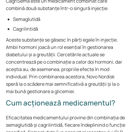
CagriSema este un medicament combinat care
combină două substanțe într-o singură injecție:
Semaglutidă
Cagrilintidă
Aceste substanțe se găsesc în părți egale în injecție.
Ambii hormoni joacă un rol esențial în gestionarea
diabetului și a greutății. Cercetările actuale se
concentrează pe o combinație a celor doi hormoni, dar
aceștia au, de asemenea, propriile efecte în mod
individual. Prin combinarea acestora, Novo Nordisk
speră la o scădere mai semnificativă a greutății și la o
mai bună gestionare a glicemiei.
Cum acționează medicamentul?
Eficacitatea medicamentului provine din combinația de
semaglutidă și cagrilintidă, fiecare îndeplinind o funcție