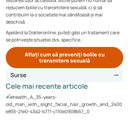
testarea ușor accesibilă. Astfel putem nu numai să
reducem bolile cu transmitere sexuală, ci și să
contribuim la o societate mai sănătoasă și mai
deschisă.
Apelând la Dokteronline, puteți găsi un tratament care
se potrivește situației dvs. specifice.
Aflați cum să preveniți bolile cu
transmitere sexuală
Surse
Cele mai recente articole
https://seksuelevorming.nl/visie-beleid/overheidsbeleid-en-
regelgeving/
https://nos.nl/artikel/2446893-manifest-over-seksuele-
voorlichting-onderwijs-moet-mee-met-veranderde-tijden
https://www.medi-sfeer.be/nl/nieuws/aantal-gevallen-van-
seksueel-overdraagbare-aandoeningen-stijgt-in-
europa.html