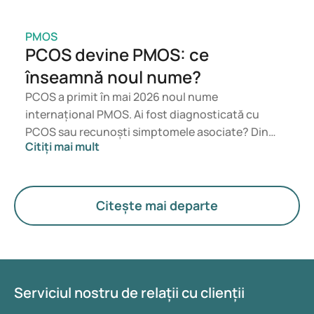
https://eurohealthnet-magazine.eu/nl/sexuality-
education-an-essential-contribution-to-young-peoples-
health-and-well-being/
PMOS
PCOS devine PMOS: ce
https://stdhub.org/innovative-std-prevention-programs-
case-studies-from-around-the-globe/
înseamnă noul nume?
https://academic.oup.com/eurpub/article/33/Supplement_
PCOS a primit în mai 2026 noul nume
2/ckad160.1216/7328210?login=false
internațional PMOS. Ai fost diagnosticată cu
PCOS sau recunoști simptomele asociate? Din
Citiți mai mult
punct de vedere medical, nu se schimbă nimic
imediat. Noul termen pune un accent mai mare pe
hormoni, metabolism și funcționarea ovarelor.
Citește mai departe
Serviciul nostru de relații cu clienții