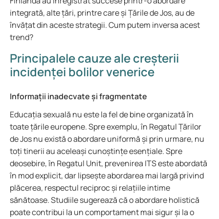
Finlanda au înregistrat succese printr-o abordare
integrată, alte țări, printre care și Țările de Jos, au de
învățat din aceste strategii. Cum putem inversa acest
trend?
Principalele cauze ale creșterii
incidenței bolilor venerice
Informații inadecvate și fragmentate
Educația sexuală nu este la fel de bine organizată în
toate țările europene. Spre exemplu, în Regatul Țărilor
de Jos nu există o abordare uniformă și prin urmare, nu
toți tinerii au aceleași cunoștințe esențiale. Spre
deosebire, în Regatul Unit, prevenirea ITS este abordată
în mod explicit, dar lipsește abordarea mai largă privind
plăcerea, respectul reciproc și relațiile intime
sănătoase. Studiile sugerează că o abordare holistică
poate contribui la un comportament mai sigur și la o