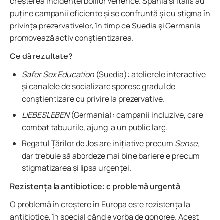
creșterea incidenței bolilor venerice. Spania și Italia au
puține campanii eficiente și se confruntă și cu stigma în
privința prezervativelor, în timp ce Suedia și Germania
promovează activ conștientizarea.
Ce dă rezultate?
Safer Sex Education
(Suedia): atelierele interactive
și canalele de socializare sporesc gradul de
conștientizare cu privire la prezervative.
LIEBESLEBEN
(Germania): campanii incluzive, care
combat tabuurile, ajung la un public larg.
Regatul Țărilor de Jos are inițiative precum
Sense
,
dar trebuie să abordeze mai bine barierele precum
stigmatizarea și lipsa urgenței.
Rezistența la antibiotice: o problemă urgentă
O problemă în creștere în Europa este rezistența la
antibiotice, în special când e vorba de
gonoree
. Acest