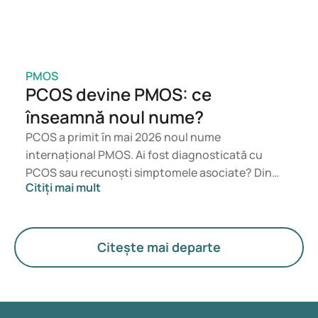
https://www.health.harvard.edu/mens-health/what-
lifestyle-changes-can-help-me-avoid-prostate-cancer
PMOS
PCOS devine PMOS: ce
înseamnă noul nume?
PCOS a primit în mai 2026 noul nume
internațional PMOS. Ai fost diagnosticată cu
PCOS sau recunoști simptomele asociate? Din
Citiți mai mult
punct de vedere medical, nu se schimbă nimic
imediat. Noul termen pune un accent mai mare pe
hormoni, metabolism și funcționarea ovarelor.
Citește mai departe