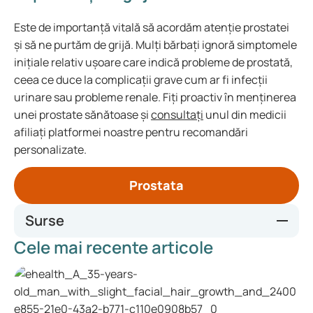
Este de importanță vitală să acordăm atenție prostatei
și să ne purtăm de grijă. Mulți bărbați ignoră simptomele
inițiale relativ ușoare care indică probleme de prostată,
ceea ce duce la complicații grave cum ar fi infecții
urinare sau probleme renale. Fiți proactiv în menținerea
unei prostate sănătoase și
consultați
unul din medicii
afiliați platformei noastre pentru recomandări
personalizate.
Prostata
Surse
Cele mai recente articole
https://www.kanker.nl/kankersoorten/prostaatkanker/alge
meen/informatie-over-de-
prostaat#:~:text=De%20prostaat%20is%20een%20klie
r,maakt%20prostaatvloeistof%20(zaadvocht)%20aan