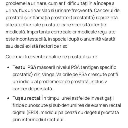
probleme la urinare, cum ar fi dificultăți în a începe a
urina, flux urinar slab și urinare frecventă. Cancerul de
prostată și inflamația prostatei (prostatită) reprezintă
alte afecțiuni ale prostatei care necesită atenție
medicală. Importanța controalelor medicale regulate
este incontestabilă, în special după o anumită vârstă
sau dacă există factori de risc.
Cele mai frecvente analize de prostată sunt:
Testul PSA
măsoară nivelul PSA (antigen specific
prostatic) din sânge. Valorile de PSA crescute pot fi
un indiciu al problemelor de prostată, inclusiv
cancer de prostată.
Tușeu rectal
: În timpul unei astfel de investigații
fizice cunoscute și sub denumirea de examen rectal
digital (ERD), medicul palpează cu degetul prostata
prin intermediul rectului.