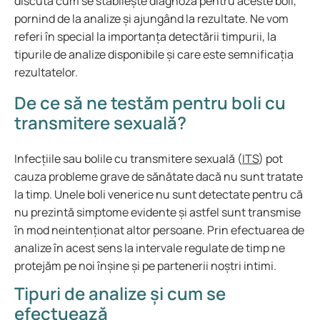
discuta cum se stabilește diagnoza pentru aceste boli,
pornind de la analize și ajungând la rezultate. Ne vom
referi în special la importanța detectării timpurii, la
tipurile de analize disponibile și care este semnificația
rezultatelor.
De ce să ne testăm pentru boli cu
transmitere sexuală?
Infecțiile sau bolile cu transmitere sexuală (
ITS
) pot
cauza probleme grave de sănătate dacă nu sunt tratate
la timp. Unele boli venerice nu sunt detectate pentru că
nu prezintă simptome evidente și astfel sunt transmise
în mod neintenționat altor persoane. Prin efectuarea de
analize în acest sens la intervale regulate de timp ne
protejăm pe noi înșine și pe partenerii noștri intimi.
Tipuri de analize și cum se
efectuează