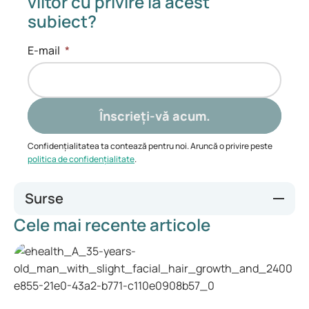
viitor cu privire la acest
subiect?
E-mail
*
Înscrieți-vă acum.
Confidențialitatea ta contează pentru noi. Aruncă o privire peste
politica de confidențialitate
.
Surse
Cele mai recente articole
Sexually Transmitted Infections (STIs) | STI | CDC
Sexually Transmitted Infections (STIs) | STI | CDC
Soa | RIVM
Soa | Thuisarts.nl