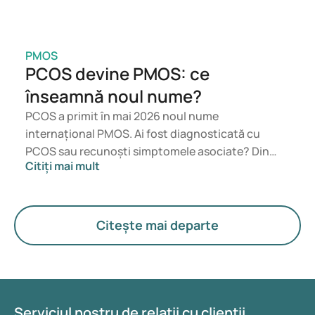
PMOS
PCOS devine PMOS: ce
înseamnă noul nume?
PCOS a primit în mai 2026 noul nume
internațional PMOS. Ai fost diagnosticată cu
PCOS sau recunoști simptomele asociate? Din
Citiți mai mult
punct de vedere medical, nu se schimbă nimic
imediat. Noul termen pune un accent mai mare pe
hormoni, metabolism și funcționarea ovarelor.
Citește mai departe
Serviciul nostru de relații cu clienții