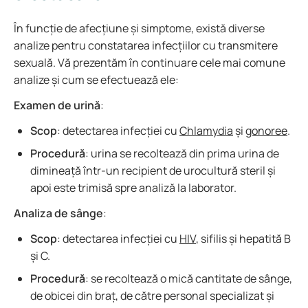
În funcție de afecțiune și simptome, există diverse
analize pentru constatarea infecțiilor cu transmitere
sexuală. Vă prezentăm în continuare cele mai comune
analize și cum se efectuează ele:
Examen de urină
:
Scop
: detectarea infecției cu
Chlamydia
și
gonoree
.
Procedură
: urina se recoltează din prima urina de
dimineață într-un recipient de urocultură steril și
apoi este trimisă spre analiză la laborator.
Analiza de sânge
:
Scop
: detectarea infecției cu
HIV
, sifilis și hepatită B
și C.
Procedură
: se recoltează o mică cantitate de sânge,
de obicei din braț, de către personal specializat și