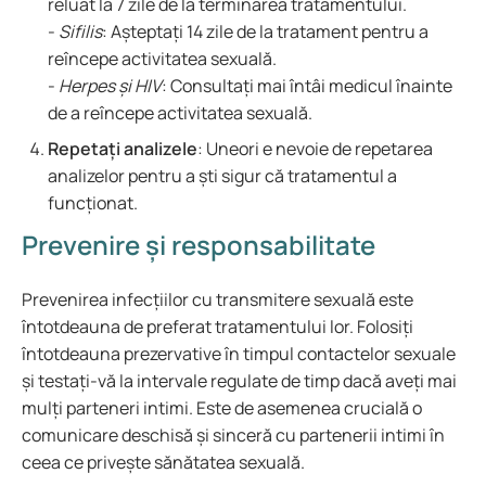
reluat la 7 zile de la terminarea tratamentului.
-
Sifilis
: Așteptați 14 zile de la tratament pentru a
reîncepe activitatea sexuală.
-
Herpes și HIV
: Consultați mai întâi medicul înainte
de a reîncepe activitatea sexuală.
Repetați analizele
: Uneori e nevoie de repetarea
analizelor pentru a ști sigur că tratamentul a
funcționat.
Prevenire și responsabilitate
Prevenirea infecțiilor cu transmitere sexuală este
întotdeauna de preferat tratamentului lor. Folosiți
întotdeauna prezervative în timpul contactelor sexuale
și testați-vă la intervale regulate de timp dacă aveți mai
mulți parteneri intimi. Este de asemenea crucială o
comunicare deschisă și sinceră cu partenerii intimi în
ceea ce privește sănătatea sexuală.