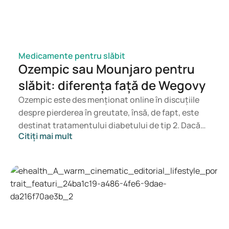
Medicamente pentru slăbit
Ozempic sau Mounjaro pentru
slăbit: diferența față de Wegovy
Ozempic este des menționat online în discuțiile
despre pierderea în greutate, însă, de fapt, este
destinat tratamentului diabetului de tip 2. Dacă
Citiți mai mult
ești în căutarea unui tratament pentru controlul
greutății, medicamente precum Mounjaro și
Wegovy sunt mai potrivite. Alegerea
tratamentului potrivit va fi făcută de un medic, în
funcție de starea ta de sănătate, indicele de masă
corporală (IMC) și utilizarea altor medicamente.