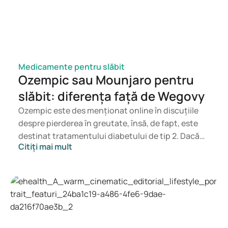
icatieteksten/vulvovaginale_candidiasis
https://pubmed.ncbi.nlm.nih.gov/30925872/
https://www.ncbi.nlm.nih.gov/pmc/articles/PMC1758140/
Medicamente pentru slăbit
Ozempic sau Mounjaro pentru
slăbit: diferența față de Wegovy
Ozempic este des menționat online în discuțiile
despre pierderea în greutate, însă, de fapt, este
destinat tratamentului diabetului de tip 2. Dacă
Citiți mai mult
ești în căutarea unui tratament pentru controlul
greutății, medicamente precum Mounjaro și
Wegovy sunt mai potrivite. Alegerea
tratamentului potrivit va fi făcută de un medic, în
funcție de starea ta de sănătate, indicele de masă
corporală (IMC) și utilizarea altor medicamente.