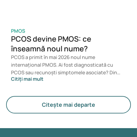
PMOS
PCOS devine PMOS: ce
înseamnă noul nume?
PCOS a primit în mai 2026 noul nume
internațional PMOS. Ai fost diagnosticată cu
PCOS sau recunoști simptomele asociate? Din
Citiți mai mult
punct de vedere medical, nu se schimbă nimic
imediat. Noul termen pune un accent mai mare pe
hormoni, metabolism și funcționarea ovarelor.
Citește mai departe