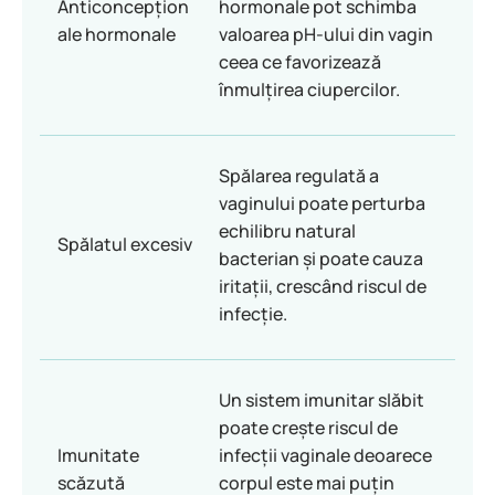
Anticoncepțion
hormonale pot schimba
ale hormonale
valoarea pH-ului din vagin
ceea ce favorizează
înmulțirea ciupercilor.
Spălarea regulată a
vaginului poate perturba
echilibru natural
Spălatul excesiv
bacterian și poate cauza
iritații, crescând riscul de
infecție.
Un sistem imunitar slăbit
poate crește riscul de
Imunitate
infecții vaginale deoarece
scăzută
corpul este mai puțin