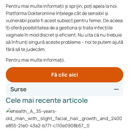
Pentru mai multe informații și sprijin, poți apela la noi.
Platforma Dokteronline înțelege cât de sensibil și
vulnerabil poate fi acest subiect pentru femei. De aceea
îți oferă posibilitatea de a gestiona și trata infecțiile
vaginale în mod discret și eficient. Nu uita că nu trebuie
să înfrunți singură aceste probleme – noi te putem ajută
fără să te judecăm.
Pentru mai multe informații.
Fă clic aici
Surse
Cele mai recente articole
https://www.thuisarts.nl/vocht-uit-vagina/ik-heb-vaak-
ontsteking-door-schimmel-in-mijn-vagina
https://richtlijnen.nhg.org/standaarden/fluor-
vaginalis#volledige-tekst
https://www.farmacotherapeutischkompas.nl/bladeren/ind