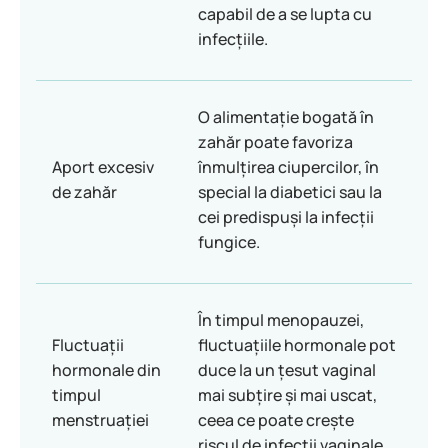
capabil de a se lupta cu
infecțiile.
O alimentație bogată în
zahăr poate favoriza
Aport excesiv
înmulțirea ciupercilor, în
de zahăr
special la diabetici sau la
cei predispuși la infecții
fungice.
În timpul menopauzei,
Fluctuații
fluctuațiile hormonale pot
hormonale din
duce la un țesut vaginal
timpul
mai subțire și mai uscat,
menstruației
ceea ce poate crește
riscul de infecții vaginale.