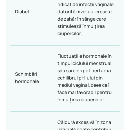
ridicat de infecții vaginale
Diabet
datorită nivelului crescut
de zahăr în sânge care
stimulează înmulțirea
ciupercilor.
Fluctuațiile hormonale în
timpul ciclului menstrual
sau sarcinii pot perturba
Schimbări
echilibrul pH-ului din
hormonale
mediul vaginal, ceea ce îl
face mai favorabil pentru
înmulțirea ciupercilor.
Căldură excesivă în zona
vaginală poate contribui