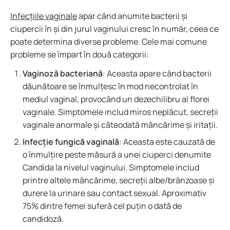
Infecțiile vaginale
apar când anumite bacterii și
ciupercii în și din jurul vaginului cresc în număr, ceea ce
poate determina diverse probleme. Cele mai comune
probleme se împart în două categorii:
Vaginoză bacteriană
: Aceasta apare când bacterii
dăunătoare se înmulțesc în mod necontrolat în
mediul vaginal, provocând un dezechilibru al florei
vaginale. Simptomele includ miros neplăcut, secreții
vaginale anormale și câteodată mâncărime și iritații.
Infecție fungică vaginală
: Aceasta este cauzată de
o înmulțire peste măsură a unei ciuperci denumite
Candida la nivelul vaginului. Simptomele includ
printre altele mâncărime, secreții albe/brânzoase și
durere la urinare sau contact sexual. Aproximativ
75% dintre femei suferă cel puțin o dată de
candidoză.