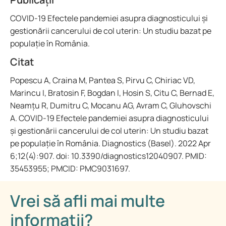
COVID-19 Efectele pandemiei asupra diagnosticului și
gestionării cancerului de col uterin: Un studiu bazat pe
populație în România.
Citat
Popescu A, Craina M, Pantea S, Pirvu C, Chiriac VD,
Marincu I, Bratosin F, Bogdan I, Hosin S, Citu C, Bernad E,
Neamțu R, Dumitru C, Mocanu AG, Avram C, Gluhovschi
A. COVID-19 Efectele pandemiei asupra diagnosticului
și gestionării cancerului de col uterin: Un studiu bazat
pe populație în România. Diagnostics (Basel). 2022 Apr
6;12(4):907. doi: 10.3390/diagnostics12040907. PMID:
35453955; PMCID: PMC9031697.
Vrei să afli mai multe
informații?