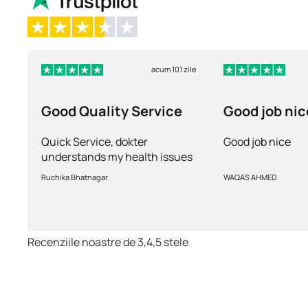
acum 101 zile
Good Quality Service
Good job nic
Quick Service, dokter
Good job nice
understands my health issues
and good diagnosis
Ruchika Bhatnagar
WAQAS AHMED
Recenziile noastre de 3,4,5 stele