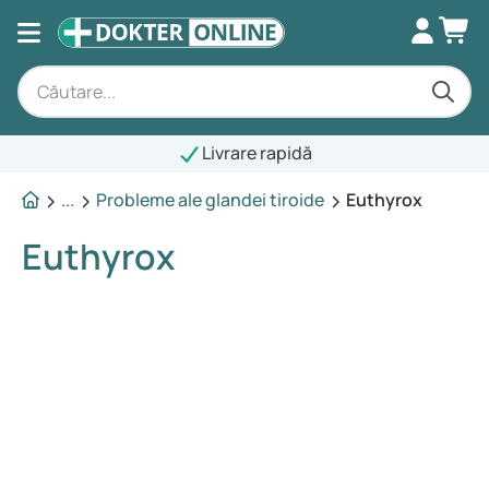
Livrare rapidă
...
Probleme ale glandei tiroide
Euthyrox
Euthyrox