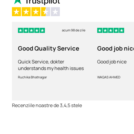
acum 98 de zile
Good Quality Service
Good job nic
Quick Service, dokter
Good job nice
understands my health issues
and good diagnosis
Ruchika Bhatnagar
WAQAS AHMED
Recenziile noastre de 3,4,5 stele