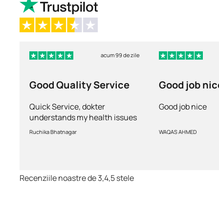
acum 99 de zile
Good Quality Service
Good job nic
Quick Service, dokter
Good job nice
understands my health issues
and good diagnosis
Ruchika Bhatnagar
WAQAS AHMED
Recenziile noastre de 3,4,5 stele