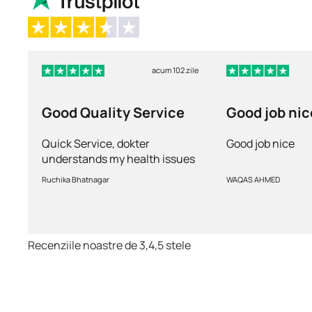
acum 102 zile
Good Quality Service
Good job nic
Quick Service, dokter
Good job nice
understands my health issues
and good diagnosis
Ruchika Bhatnagar
WAQAS AHMED
Recenziile noastre de 3,4,5 stele