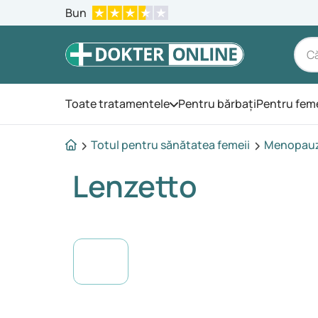
Bun
Toate tratamentele
Pentru bărbați
Pentru fem
Deschide meniul
Totul pentru sănătatea femeii
Menopau
Lenzetto