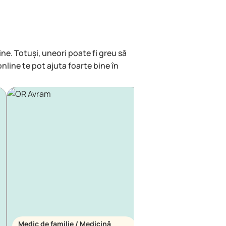
ine. Totuși, uneori poate fi greu să
online te pot ajuta foarte bine în
Medic de familie / Medicină
Medic de familie / Me