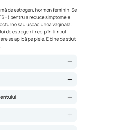
ormă de estrogen, hormon feminin. Se
 (TSH) pentru a reduce simptomele
 nocturne sau uscăciunea vaginală.
ui de estrogen în corp în timpul
e se aplică pe piele. E bine de știut
.
orp. Asta poate ajuta la reducerea
au schimbările de dispoziție. Prin
n sânge și are un efect constant.
mentului