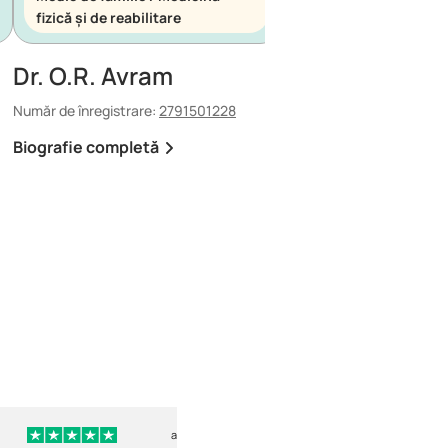
fizică și de reabilitare
urgență
Dr. O.R. Avram
Dr. E. Maescu
Număr de înregistrare:
2791501228
Număr de înregistrare:
88
Biografie completă
Biografie completă
acum 122 de zile
ac