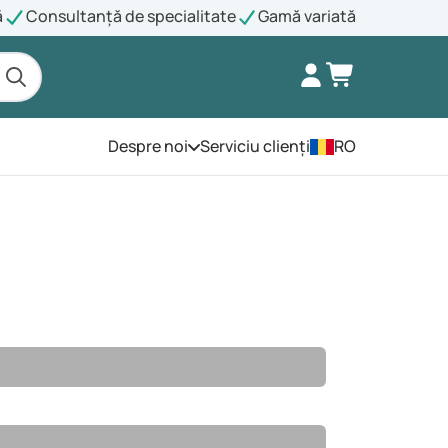
ă
Consultanță de specialitate
Gamă variată
Despre noi
Serviciu clienți
RO
Deschide meniul