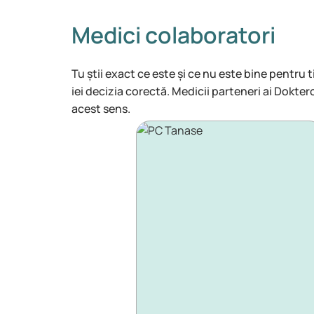
Medici colaboratori
Tu știi exact ce este și ce nu este bine pentru t
iei decizia corectă. Medicii parteneri ai Dokter
acest sens.