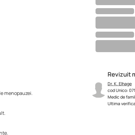
Revizuit 
Dr. K. Elhage
cod Unico: 07
ele menopauzei.
Medic de famil
Ultima verifica
lt.
nte.