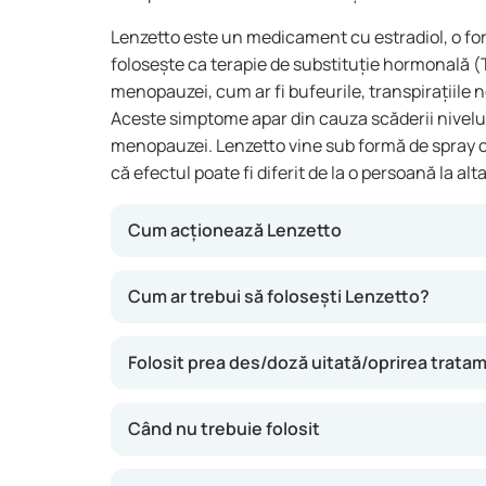
Lenzetto este un medicament cu estradiol, o f
folosește ca terapie de substituție hormonală
menopauzei, cum ar fi bufeurile, transpirațiile
Aceste simptome apar din cauza scăderii nivelul
menopauzei. Lenzetto vine sub formă de spray car
că efectul poate fi diferit de la o persoană la alta
Cum acționează Lenzetto
Lenzetto completează lipsa de estrogen din c
Cum ar trebui să folosești Lenzetto?
simptomelor menopauzei, cum ar fi bufeurile s
aplicarea pe piele, hormonul ajunge treptat î
Folosit prea des/doză uitată/oprirea trata
Când nu trebuie folosit