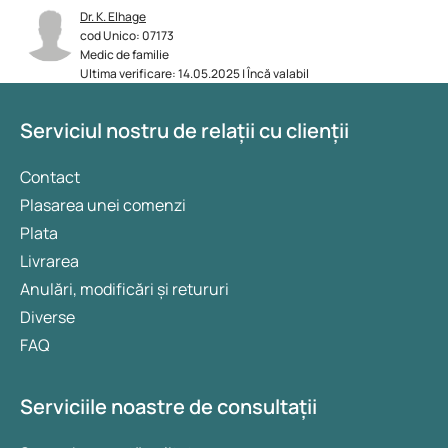
Dr. K. Elhage
cod Unico: 07173
Medic de familie
Ultima verificare: 14.05.2025 | Încă valabil
Serviciul nostru de relații cu clienții
Contact
Plasarea unei comenzi
Plata
Livrarea
Anulări, modificări și retururi
Diverse
FAQ
Serviciile noastre de consultații