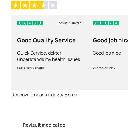
acum 99 de zile
Good Quality Service
Good job nic
Quick Service, dokter
Good job nice
understands my health issues
and good diagnosis
Ruchika Bhatnagar
WAQAS AHMED
Recenziile noastre de 3,4,5 stele
Revizuit medical de