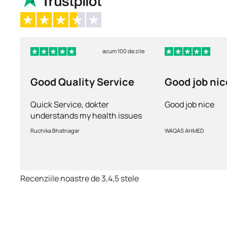
acum 100 de zile
Good Quality Service
Good job nic
Quick Service, dokter
Good job nice
understands my health issues
and good diagnosis
Ruchika Bhatnagar
WAQAS AHMED
Recenziile noastre de 3,4,5 stele