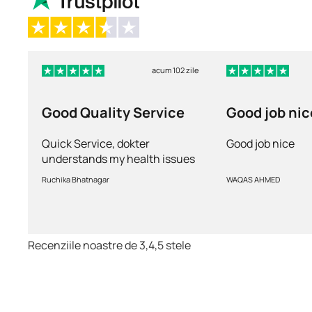
acum 102 zile
Good Quality Service
Good job nic
Quick Service, dokter
Good job nice
understands my health issues
and good diagnosis
Ruchika Bhatnagar
WAQAS AHMED
Recenziile noastre de 3,4,5 stele