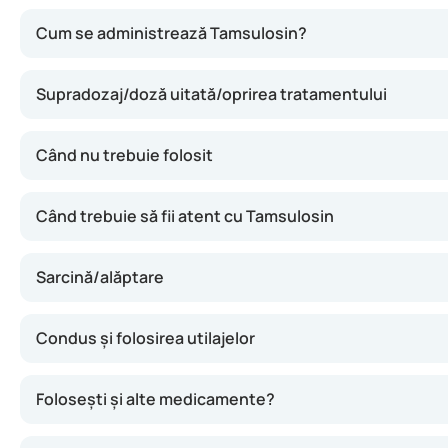
Tamsulosin relaxează mușchii prostatei și ai uretrei. Ast
Cum se administrează Tamsulosin?
Supradozaj/doză uitată/oprirea tratamentului
Când nu trebuie folosit
Când trebuie să fii atent cu Tamsulosin
Sarcină/alăptare
Condus și folosirea utilajelor
Folosești și alte medicamente?