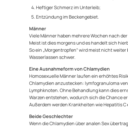
Heftiger Schmerz im Unterleib;
Entzündung im Beckengebiet.
Männer
Viele Männer haben mehrere Wochen nach der
Meist ist dies morgens und es handelt sich hie
So ein „Morgentropfen“ wird meist nicht weiter
Wasserlassen schwer.
Eine Ausnahmeform von Chlamydien
Homosexuelle Männer laufen ein erhöhtes Risi
Chlamydien anzustecken: Iymfogranuloma ven
Lymphknoten. Ohne Behandlung kann dies erns
Warzen entstehen, wodurch sich die Chance erh
Außerdem werden Krankheiten wie Hepatitis C 
Beide Geschlechter
Wenn die Chlamydien über analen Sex übertra