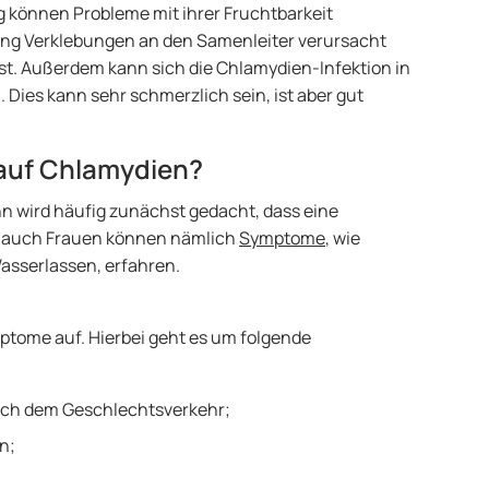
können Probleme mit ihrer Fruchtbarkeit
ng Verklebungen an den Samenleiter verursacht
st. Außerdem kann sich die Chlamydien-Infektion in
 Dies kann sehr schmerzlich sein, ist aber gut
auf Chlamydien?
 wird häufig zunächst gedacht, dass eine
s auch Frauen können nämlich
Symptome
, wie
sserlassen, erfahren.
tome auf. Hierbei geht es um folgende
ach dem Geschlechtsverkehr;
n;