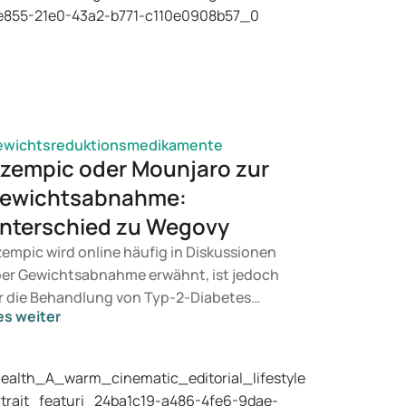
ewichtsreduktionsmedikamente
zempic oder Mounjaro zur
ewichtsabnahme:
nterschied zu Wegovy
empic wird online häufig in Diskussionen
er Gewichtsabnahme erwähnt, ist jedoch
r die Behandlung von Typ-2-Diabetes
es weiter
rgesehen. Suchen Sie eine Therapie zur
wichtskontrolle, kommen eher
dikamente wie Mounjaro und Wegovy in
tracht. Welche Behandlung für Sie geeignet