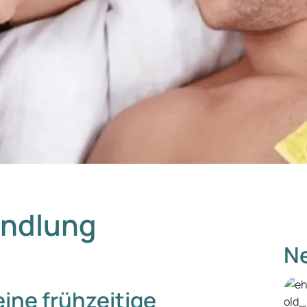
andlung
Ne
ine frühzeitige