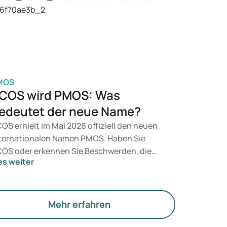
t, entscheidet ein Arzt auf Grundlage Ihrer
sundheit, Ihres BMI und Ihres
edikamentenkonsums.
MOS
COS wird PMOS: Was
edeutet der neue Name?
OS erhielt im Mai 2026 offiziell den neuen
ternationalen Namen PMOS. Haben Sie
OS oder erkennen Sie Beschwerden, die
es weiter
zu passen? Medizinisch ändert sich
nächst nichts. Der neue Begriff legt jedoch
hr Gewicht auf Hormone, den Stoffwechsel
d die Funktion der Eierstöcke.
Mehr erfahren