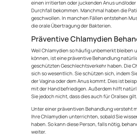
einen irritierten oder juckenden Anus und/ode
Durchfall bekommen. Manchmal haben die Patie
geschwollen. In manchen Fällen entstehen Mu
die orale Übertragung der Bakterien.
Präventive Chlamydien Behan
Weil Chlamydien so häufig unbemerkt bleiben u
können, ist eine präventive Behandlung natürlic
geschützten Geschlechtsverkehr haben. Die Ch
sich so wesentlich. Sie schützen sich, indem Sie
der Vagina oder dem Anus kommt. Dies ist beisp
mit der Hand befriedigen. Außerdem hilft natü
Sie jedoch nicht, dass dies auch für Oralsex gilt
Unter einer präventiven Behandlung versteht m
Ihre Chlamydien unterrichten, sobald Sie wisse
haben. So kann diese Person, falls nötig, beha
weiter.