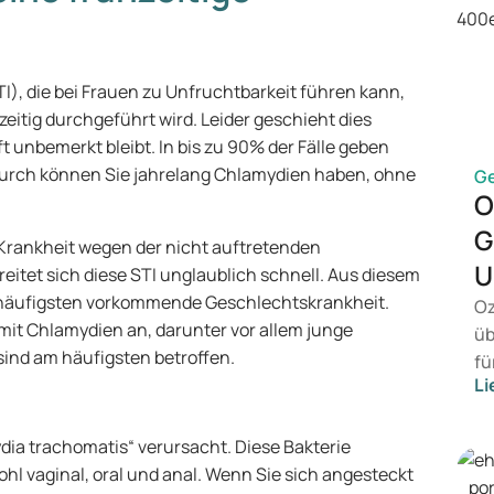
I), die bei Frauen zu Unfruchtbarkeit führen kann,
itig durchgeführt wird. Leider geschieht dies
 unbemerkt bleibt. In bis zu 90% der Fälle geben
urch können Sie jahrelang Chlamydien haben, ohne
G
O
G
Krankheit wegen der nicht auftretenden
U
eitet sich diese STI unglaublich schnell. Aus diesem
 häufigsten vorkommende Geschlechtskrankheit.
Oz
mit Chlamydien an, darunter vor allem junge
üb
ind am häufigsten betroffen.
fü
Li
vo
Ge
Me
ia trachomatis“ verursacht. Diese Bakterie
Be
hl vaginal, oral und anal. Wenn Sie sich angesteckt