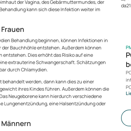
is
hleimhaut der Vagina, des Gebärmuttermundes, der
Ge
Behandlung kann sich diese Infektion weiter im
M
 Frauen
ydien Behandlung beginnen, können Infektionen in
P
der der Bauchhöhle entstehen. Außerdem können
P
rn entstehen. Dies erhöht das Risiko auf eine
r eine extrauterine Schwangerschaft. Schätzungen
b
tbar durch Chlamydien.
PC
in
behandelt werden, dann kann dies zu einer
PC
sgewicht ihres Kindes führen. Außerdem können die
Li
da
 Das Neugeborene kann hierdurch verschiedene
zu
ne Lungenentzündung, eine Halsentzündung oder
me
un
i Männern