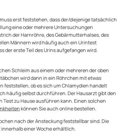
uss erst feststehen, dass der/diejenige tatsächlich
tellung eine oder mehrere Untersuchungen
strich der Harnröhre, des Gebärmutterhalses, des
llen Männern wird häufig auch ein Urintest
ss der erste Teil des Urins aufgefangen wird.
äbchen Schleim aus einem oder mehreren der oben
äbchen wird dann in ein Röhrchen mit etwas
hin feststellen, ob es sich um Chlamydien handelt
ch häufig selbst durchführen. Der Hausarzt gibt den
den Test zu Hause ausführen kann. Einen solchen
nkheiten
können Sie auch online bestellen.
ochen nach der Ansteckung feststellbar sind. Die
innerhalb einer Woche erhältlich.