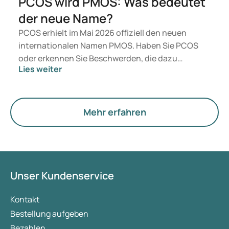
PCOS wird PMOS: Was bedeutet
der neue Name?
PCOS erhielt im Mai 2026 offiziell den neuen
internationalen Namen PMOS. Haben Sie PCOS
oder erkennen Sie Beschwerden, die dazu
Lies weiter
passen? Medizinisch ändert sich zunächst nichts.
Der neue Begriff legt jedoch mehr Gewicht auf
Hormone, den Stoffwechsel und die Funktion der
Eierstöcke.
Mehr erfahren
Unser Kundenservice
Kontakt
Bestellung aufgeben
Bezahlen