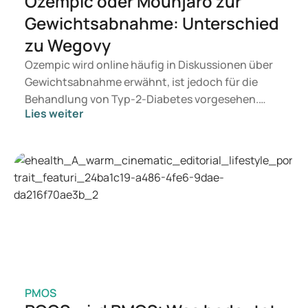
Ozempic oder Mounjaro zur
population study, 2014–2024 | BMC Medicine | Full Text
Gewichtsabnahme: Unterschied
zu Wegovy
Ozempic wird online häufig in Diskussionen über
Gewichtsabnahme erwähnt, ist jedoch für die
Behandlung von Typ-2-Diabetes vorgesehen.
Lies weiter
Suchen Sie eine Therapie zur Gewichtskontrolle,
kommen eher Medikamente wie Mounjaro und
Wegovy in Betracht. Welche Behandlung für Sie
geeignet ist, entscheidet ein Arzt auf Grundlage
Ihrer Gesundheit, Ihres BMI und Ihres
Medikamentenkonsums.
PMOS