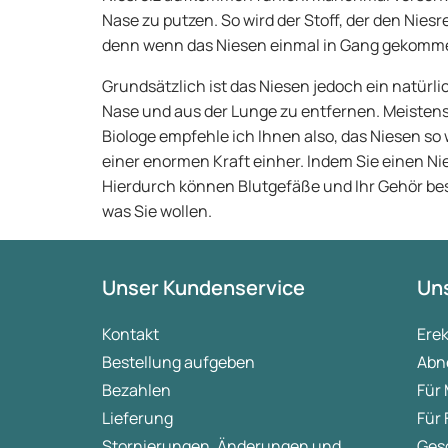
Nase zu putzen. So wird der Stoff, der den Niesr
denn wenn das Niesen einmal in Gang gekommen 
Grundsätzlich ist das Niesen jedoch ein natürlic
Nase und aus der Lunge zu entfernen. Meistens 
Biologe empfehle ich Ihnen also, das Niesen so
einer enormen Kraft einher. Indem Sie einen Nie
Hierdurch können Blutgefäße und Ihr Gehör besc
was Sie wollen.
Unser Kundenservice
Uns
Kontakt
Ere
Bestellung aufgeben
Abn
Bezahlen
Für
Lieferung
Für
Stornierungen, Änderungen und
Ges