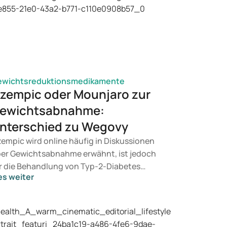
ewichtsreduktionsmedikamente
zempic oder Mounjaro zur
ewichtsabnahme:
nterschied zu Wegovy
empic wird online häufig in Diskussionen
er Gewichtsabnahme erwähnt, ist jedoch
r die Behandlung von Typ-2-Diabetes
es weiter
rgesehen. Suchen Sie eine Therapie zur
wichtskontrolle, kommen eher
dikamente wie Mounjaro und Wegovy in
tracht. Welche Behandlung für Sie geeignet