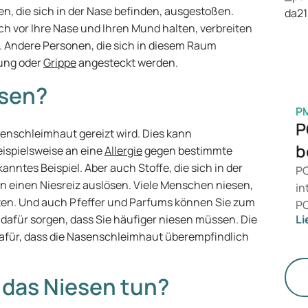
is
, die sich in der Nase befinden, ausgestoßen.
Ge
h vor Ihre Nase und Ihren Mund halten, verbreiten
M
 Andere Personen, die sich in diesem Raum
tung oder
Grippe
angesteckt werden.
sen?
P
P
enschleimhaut gereizt wird. Dies kann
b
ispielsweise an eine
Allergie
gegen bestimmte
ekanntes Beispiel. Aber auch Stoffe, die sich in der
PC
n einen Niesreiz auslösen. Viele Menschen niesen,
in
ten. Und auch Pfeffer und Parfums können Sie zum
PC
dafür sorgen, dass Sie häufiger niesen müssen. Die
Li
da
 dafür, dass die Nasenschleimhaut überempfindlich
zu
me
un
das Niesen tun?