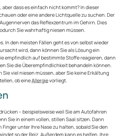
 aber dass es einfach nicht kommt? In dieser
 schauen oder eine andere Lichtquelle zu suchen. Der
e Augennerven das Reflexzentrum im Gehirn. Dies
wodurch Sie wahrhaftig niesen müssen.
s. In den meisten Fällen geht es von selbst wieder
ursacht wird, dann können Sie als Lösung ein
e empfindlich auf bestimmte Stoffe reagieren, dann
nen Sie die Überempfindlichkeit behandeln können.
 Sie viel niesen müssen, aber Sie keine Erkältung
tellen, ob eine
Allergie
vorliegt.
en
rücken – beispielsweise weil Sie am Autofahren
 Sie in einem vollen, stillen Saal sitzen. Dann
 Finger unter Ihre Nase zu halten, sobald Sie den
ndet so der Reiz. Außerdem kann es helfen, Ihre