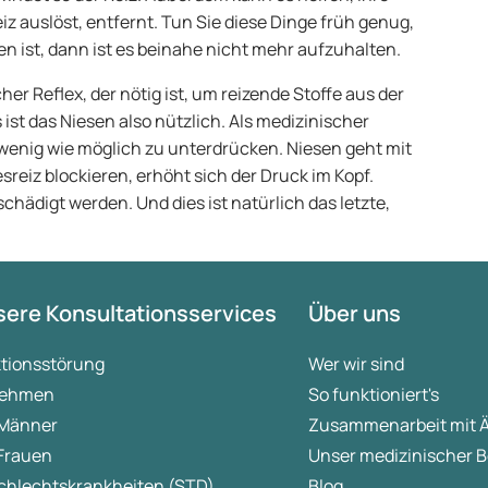
eiz auslöst, entfernt. Tun Sie diese Dinge früh genug,
ist, dann ist es beinahe nicht mehr aufzuhalten.
her Reflex, der nötig ist, um reizende Stoffe aus der
ist das Niesen also nützlich. Als medizinischer
 wenig wie möglich zu unterdrücken. Niesen geht mit
sreiz blockieren, erhöht sich der Druck im Kopf.
hädigt werden. Und dies ist natürlich das letzte,
ere Konsultationsservices
Über uns
ktionsstörung
Wer wir sind
ehmen
So funktioniert's
 Männer
Zusammenarbeit mit 
 Frauen
Unser medizinischer B
chlechtskrankheiten (STD)
Blog