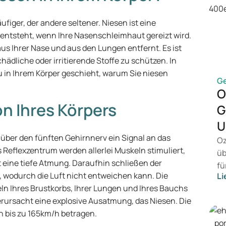
iger, der andere seltener. Niesen ist eine
r entsteht, wenn Ihre Nasenschleimhaut gereizt wird.
us Ihrer Nase und aus den Lungen entfernt. Es ist
hädliche oder irritierende Stoffe zu schützen. In
u in Ihrem Körper geschieht, warum Sie niesen
G
O
on Ihres Körpers
G
U
über den fünften Gehirnnerv ein Signal an das
Oz
 Reflexzentrum werden allerlei Muskeln stimuliert,
üb
eine tiefe Atmung. Daraufhin schließen der
fü
 wodurch die Luft nicht entweichen kann. Die
Li
vo
 Ihres Brustkorbs, Ihrer Lungen und Ihres Bauchs
Ge
erursacht eine explosive Ausatmung, das Niesen. Die
Me
n bis zu 165km/h betragen.
Be