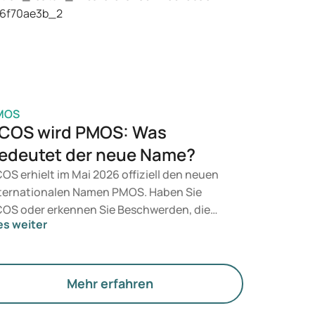
t, entscheidet ein Arzt auf Grundlage Ihrer
sundheit, Ihres BMI und Ihres
edikamentenkonsums.
MOS
COS wird PMOS: Was
edeutet der neue Name?
OS erhielt im Mai 2026 offiziell den neuen
ternationalen Namen PMOS. Haben Sie
OS oder erkennen Sie Beschwerden, die
es weiter
zu passen? Medizinisch ändert sich
nächst nichts. Der neue Begriff legt jedoch
hr Gewicht auf Hormone, den Stoffwechsel
d die Funktion der Eierstöcke.
Mehr erfahren