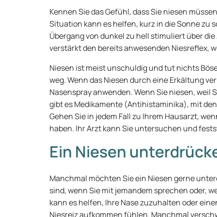
Kennen Sie das Gefühl, dass Sie niesen müssen,
Situation kann es helfen, kurz in die Sonne zu
Übergang von dunkel zu hell stimuliert über di
verstärkt den bereits anwesenden Niesreflex, 
Niesen ist meist unschuldig und tut nichts Böse
weg. Wenn das Niesen durch eine Erkältung ver
Nasenspray anwenden. Wenn Sie niesen, weil Si
gibt es Medikamente (Antihistaminika), mit de
Gehen Sie in jedem Fall zu Ihrem Hausarzt, wenn
haben. Ihr Arzt kann Sie untersuchen und fests
Ein Niesen unterdrück
Manchmal möchten Sie ein Niesen gerne unterd
sind, wenn Sie mit jemandem sprechen oder, wenn
kann es helfen, Ihre Nase zuzuhalten oder einen
Niesreiz aufkommen fühlen. Manchmal verschwi