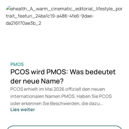
Wegovy in Betracht. Welche Behandlung für Sie
geeignet ist, entscheidet ein Arzt auf Grundlage
Ihrer Gesundheit, Ihres BMI und Ihres
Medikamentenkonsums.
PMOS
PCOS wird PMOS: Was bedeutet
der neue Name?
PCOS erhielt im Mai 2026 offiziell den neuen
internationalen Namen PMOS. Haben Sie PCOS
oder erkennen Sie Beschwerden, die dazu
Lies weiter
passen? Medizinisch ändert sich zunächst nichts.
Der neue Begriff legt jedoch mehr Gewicht auf
Hormone, den Stoffwechsel und die Funktion der