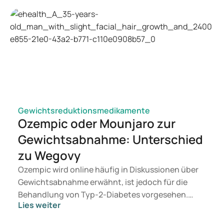
Gewichtsreduktionsmedikamente
Ozempic oder Mounjaro zur
Gewichtsabnahme: Unterschied
zu Wegovy
Ozempic wird online häufig in Diskussionen über
Gewichtsabnahme erwähnt, ist jedoch für die
Behandlung von Typ-2-Diabetes vorgesehen.
Lies weiter
Suchen Sie eine Therapie zur Gewichtskontrolle,
kommen eher Medikamente wie Mounjaro und