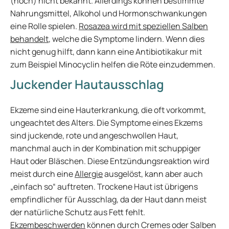
(noch) nicht bekannt. Allerdings können bestimmte
Nahrungsmittel, Alkohol und Hormonschwankungen
eine Rolle spielen.
Rosazea wird mit speziellen Salben
behandelt
, welche die Symptome lindern. Wenn dies
nicht genug hilft, dann kann eine Antibiotikakur mit
zum Beispiel Minocyclin helfen die Röte einzudemmen.
Juckender Hautausschlag
Ekzeme sind eine Hauterkrankung, die oft vorkommt,
ungeachtet des Alters. Die Symptome eines Ekzems
sind juckende, rote und angeschwollen Haut,
manchmal auch in der Kombination mit schuppiger
Haut oder Bläschen. Diese Entzündungsreaktion wird
meist durch eine
Allergie
ausgelöst, kann aber auch
„einfach so“ auftreten. Trockene Haut ist übrigens
empfindlicher für Ausschlag, da der Haut dann meist
der natürliche Schutz aus Fett fehlt.
Ekzembeschwerden
können durch Cremes oder Salben