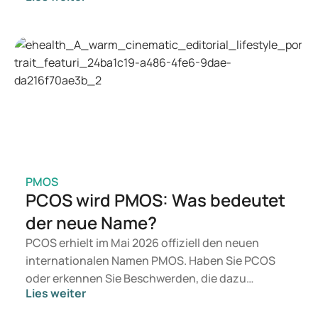
kommen eher Medikamente wie Mounjaro und
Wegovy in Betracht. Welche Behandlung für Sie
geeignet ist, entscheidet ein Arzt auf Grundlage
Ihrer Gesundheit, Ihres BMI und Ihres
Medikamentenkonsums.
PMOS
PCOS wird PMOS: Was bedeutet
der neue Name?
PCOS erhielt im Mai 2026 offiziell den neuen
internationalen Namen PMOS. Haben Sie PCOS
oder erkennen Sie Beschwerden, die dazu
Lies weiter
passen? Medizinisch ändert sich zunächst nichts.
Der neue Begriff legt jedoch mehr Gewicht auf