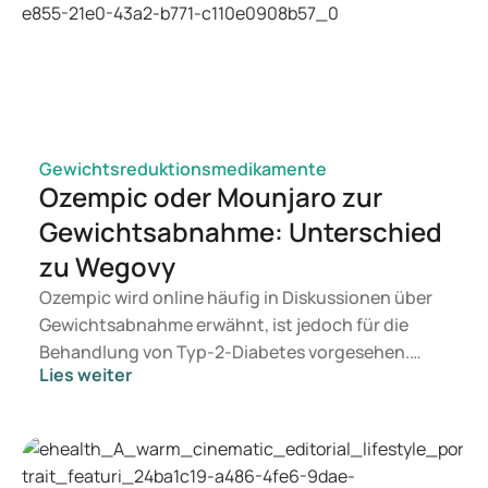
Gewichtsreduktionsmedikamente
Ozempic oder Mounjaro zur
Gewichtsabnahme: Unterschied
zu Wegovy
Ozempic wird online häufig in Diskussionen über
Gewichtsabnahme erwähnt, ist jedoch für die
Behandlung von Typ-2-Diabetes vorgesehen.
Lies weiter
Suchen Sie eine Therapie zur Gewichtskontrolle,
kommen eher Medikamente wie Mounjaro und
Wegovy in Betracht. Welche Behandlung für Sie
geeignet ist, entscheidet ein Arzt auf Grundlage