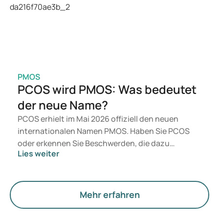
Ihrer Gesundheit, Ihres BMI und Ihres
Medikamentenkonsums.
PMOS
PCOS wird PMOS: Was bedeutet
der neue Name?
PCOS erhielt im Mai 2026 offiziell den neuen
internationalen Namen PMOS. Haben Sie PCOS
oder erkennen Sie Beschwerden, die dazu
Lies weiter
passen? Medizinisch ändert sich zunächst nichts.
Der neue Begriff legt jedoch mehr Gewicht auf
Hormone, den Stoffwechsel und die Funktion der
Eierstöcke.
Mehr erfahren