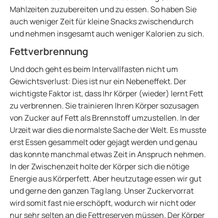
Mahlzeiten zuzubereiten und zu essen. So haben Sie
auch weniger Zeit für kleine Snacks zwischendurch
und nehmen insgesamt auch weniger Kalorien zu sich.
Fettverbrennung
Und doch geht es beim Intervallfasten nicht um
Gewichtsverlust: Dies ist nur ein Nebeneffekt. Der
wichtigste Faktor ist, dass Ihr Körper (wieder) lernt Fett
zu verbrennen. Sie trainieren Ihren Körper sozusagen
von Zucker auf Fett als Brennstoff umzustellen. In der
Urzeit war dies die normalste Sache der Welt. Es musste
erst Essen gesammelt oder gejagt werden und genau
das konnte manchmal etwas Zeit in Anspruch nehmen.
In der Zwischenzeit holte der Körper sich die nötige
Energie aus Körperfett. Aber heutzutage essen wir gut
und gerne den ganzen Tag lang. Unser Zuckervorrat
wird somit fast nie erschöpft, wodurch wir nicht oder
nur sehr selten an die Fettreserven müssen. Der Körper