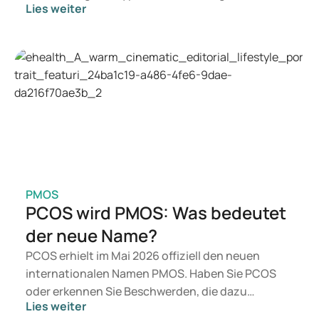
Lies weiter
Suchen Sie eine Therapie zur Gewichtskontrolle,
kommen eher Medikamente wie Mounjaro und
Wegovy in Betracht. Welche Behandlung für Sie
geeignet ist, entscheidet ein Arzt auf Grundlage
Ihrer Gesundheit, Ihres BMI und Ihres
Medikamentenkonsums.
PMOS
PCOS wird PMOS: Was bedeutet
der neue Name?
PCOS erhielt im Mai 2026 offiziell den neuen
internationalen Namen PMOS. Haben Sie PCOS
oder erkennen Sie Beschwerden, die dazu
Lies weiter
passen? Medizinisch ändert sich zunächst nichts.