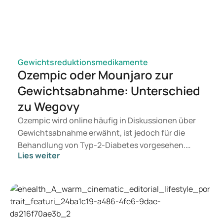
AND META-ANALYSIS - CHEST
Gewichtsreduktionsmedikamente
Ozempic oder Mounjaro zur
Gewichtsabnahme: Unterschied
zu Wegovy
Ozempic wird online häufig in Diskussionen über
Gewichtsabnahme erwähnt, ist jedoch für die
Behandlung von Typ-2-Diabetes vorgesehen.
Lies weiter
Suchen Sie eine Therapie zur Gewichtskontrolle,
kommen eher Medikamente wie Mounjaro und
Wegovy in Betracht. Welche Behandlung für Sie
geeignet ist, entscheidet ein Arzt auf Grundlage
Ihrer Gesundheit, Ihres BMI und Ihres
Medikamentenkonsums.