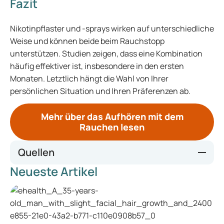
Fazit
Nikotinpflaster und -sprays wirken auf unterschiedliche
Weise und können beide beim Rauchstopp
unterstützen. Studien zeigen, dass eine Kombination
häufig effektiver ist, insbesondere in den ersten
Monaten. Letztlich hängt die Wahl von Ihrer
persönlichen Situation und Ihren Präferenzen ab.
Mehr über das Aufhören mit dem
Rauchen lesen
Quellen
Neueste Artikel
Effectiveness of different forms of nicotine replacement
therapy in helping people give up smoking | ScienceDaily
COMBINED NICOTINE REPLACEMENT THERAPY (NICOTINE
PATCH AND SHORT ACTING NICOTINE) VS NICOTINE
PATCH FOR SMOKING CESSATION: A SYSTEMATIC REVIEW