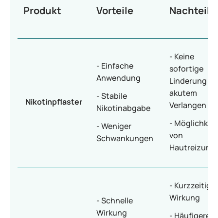
Produkt
Vorteile
Nachteile
- Keine
- Einfache
sofortige
Anwendung
Linderung be
akutem
- Stabile
Nikotinpflaster
Verlangen
Nikotinabgabe
- Möglichkeit
- Weniger
von
Schwankungen
Hautreizung
- Kurzzeitige
Wirkung
- Schnelle
Wirkung
- Häufigere