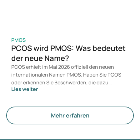
PMOS
PCOS wird PMOS: Was bedeutet
der neue Name?
PCOS erhielt im Mai 2026 offiziell den neuen
internationalen Namen PMOS. Haben Sie PCOS
oder erkennen Sie Beschwerden, die dazu
Lies weiter
passen? Medizinisch ändert sich zunächst nichts.
Der neue Begriff legt jedoch mehr Gewicht auf
Hormone, den Stoffwechsel und die Funktion der
Eierstöcke.
Mehr erfahren