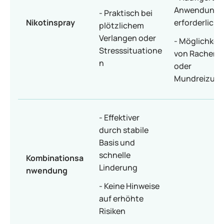
Anwendung
- Praktisch bei
Nikotinspray
erforderlich
plötzlichem
Verlangen oder
- Möglichkeit
Stresssituatione
von Rachen-
n
oder
Mundreizun
- Effektiver
durch stabile
Basis und
schnelle
Kombinationsa
Linderung
nwendung
- Keine Hinweise
auf erhöhte
Risiken