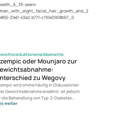
ewichtsreduktionsmedikamente
zempic oder Mounjaro zur
ewichtsabnahme:
nterschied zu Wegovy
empic wird online häufig in Diskussionen
er Gewichtsabnahme erwähnt, ist jedoch
r die Behandlung von Typ-2-Diabetes
es weiter
rgesehen. Suchen Sie eine Therapie zur
wichtskontrolle, kommen eher