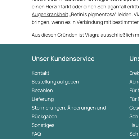
einen Herzinfarkt oder einen Schlaganfall erlit
Augenkrankheit
„Retinis pigmentosa“ leiden. V
bringen, wenn es in Verbindung mit bestimmt
Aus diesen Gründen ist Viagra ausschließlich mi
Unser Kundenservice
Uns
Kontakt
Ere
Bestellung aufgeben
Abn
Bezahlen
Für
Lieferung
Für
Stornierungen, Änderungen und
Ges
Rückgaben
Sch
Sonstiges
Hau
FAQ
Sch