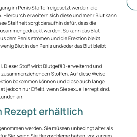
un
egung im Penis Stoffe freigesetzt werden, die
. Hierdurch erweitern sich diese und mehr Blut kann
ese Steifheit sorgt daraufhin dafür, dass die
 zusammengedrückt werden. So kann das Blut
us dem Penis strömen und die Erektion bleibt
wenig Blut in den Penis und/oder das Blut bleibt
il. Dieser Stoff wirkt Blutgefäß-erweiternd und
-zusammenziehenden Stoffen. Auf diese Weise
 Erektion bekommen können und diese auch lange
t jedoch nur Effekt, wenn Sie sexuell erregt sind.
Stunden an.
m Rezept erhältlich
ngenommen werden. Sie müssen unbedingt älter als
n für Sie, wenn Sie Herzprobleme haben, vor kurzem