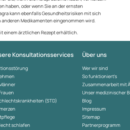
ten haben, oder wenn Sie an der ernsten
iagra kann ebenfalls Gesundheitsrisiken mit sich
en anderen Medikamenten eingenommen wird.
t einem ärztlichen Rezept erhältlich.
ere Konsultationsservices
Über uns
ktionsstörung
Wer wir sind
ehmen
So funktioniert's
 Männer
Zusammenarbeit mit 
 Frauen
Unser medizinischer B
chlechtskrankheiten (STD)
Blog
merzen
Impressum
tpflege
Sitemap
lecht schlafen
Partnerprogramm