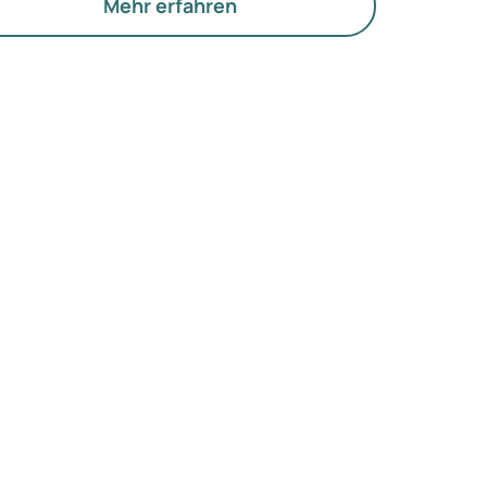
d die Funktion der Eierstöcke.
Mehr erfahren