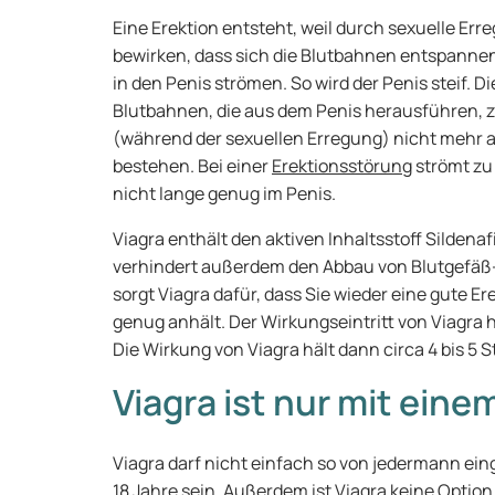
Eine Erektion entsteht, weil durch sexuelle Err
bewirken, dass sich die Blutbahnen entspannen
in den Penis strömen. So wird der Penis steif. Di
Blutbahnen, die aus dem Penis herausführen,
(während der sexuellen Erregung) nicht mehr a
bestehen. Bei einer
Erektionsstörung
strömt zu 
nicht lange genug im Penis.
Viagra enthält den aktiven Inhaltsstoff Sildenaf
verhindert außerdem den Abbau von Blutgefäß
sorgt Viagra dafür, dass Sie wieder eine gute
genug anhält. Der Wirkungseintritt von Viagra ha
Die Wirkung von Viagra hält dann circa 4 bis 5 
Viagra ist nur mit eine
Viagra darf nicht einfach so von jedermann ei
18 Jahre sein. Außerdem ist Viagra keine Optio