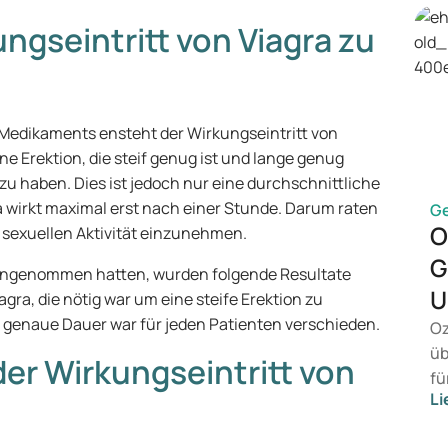
ngseintritt von Viagra zu
Medikaments ensteht der Wirkungseintritt von
ne Erektion, die steif genug ist und lange genug
u haben. Dies ist jedoch nur eine durchschnittliche
a wirkt maximal erst nach einer Stunde. Darum raten
G
O
n sexuellen Aktivität einzunehmen.
G
eingenommen hatten, wurden folgende Resultate
U
gra, die nötig war um eine steife Erektion zu
 genaue Dauer war für jeden Patienten verschieden.
Oz
üb
der Wirkungseintritt von
fü
Li
vo
Ge