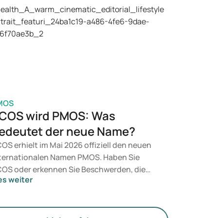
dikamente wie Mounjaro und Wegovy in
tracht. Welche Behandlung für Sie geeignet
t, entscheidet ein Arzt auf Grundlage Ihrer
sundheit, Ihres BMI und Ihres
edikamentenkonsums.
MOS
COS wird PMOS: Was
edeutet der neue Name?
OS erhielt im Mai 2026 offiziell den neuen
ternationalen Namen PMOS. Haben Sie
OS oder erkennen Sie Beschwerden, die
es weiter
zu passen? Medizinisch ändert sich
nächst nichts. Der neue Begriff legt jedoch
hr Gewicht auf Hormone, den Stoffwechsel