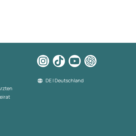
DE | Deutschland
Ärzten
eirat