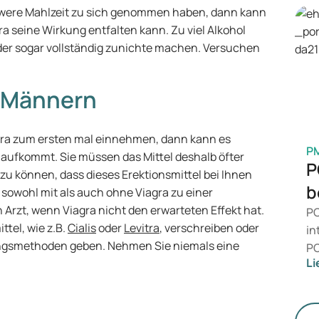
Me
chwere Mahlzeit zu sich genommen haben, dann kann
Be
a seine Wirkung entfalten kann. Zu viel Alkohol
is
der sogar vollständig zunichte machen. Versuchen
Ge
M
 5 Männern
agra zum ersten mal einnehmen, dann kann es
P
 aufkommt. Sie müssen das Mittel deshalb öfter
P
u können, dass dieses Erektionsmittel bei Ihnen
b
sowohl mit als auch ohne Viagra zu einer
 Arzt, wenn Viagra nicht den erwarteten Effekt hat.
PC
ttel, wie z.B.
Cialis
oder
Levitra
, verschreiben oder
in
ngsmethoden geben. Nehmen Sie niemals eine
PC
Li
da
zu
me